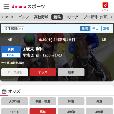
dメニュー
球
MLB
ゴルフ
高校野球
競馬
Jリーグ
プロ野球（2軍）
新潟
中山
京都
4R
9/30(土) 2回新潟1日目
6R
3歳未勝利
5R
11:40
平地 芝 右・1200m 14頭
サラ系 3歳 牝馬齢
データ分析
オッズ
結果
オッズ
人気5位
単勝・複勝
枠連
馬連
ワイド
馬単
3連複
3連単