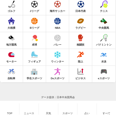
ゴルフ
Jリーグ
海外サッカー
日本代表
テニス
大相撲
Bリーグ
NBA
ラグビー
中央競馬
地方競馬
卓球
バレー
格闘技
バドミントン
モーター
フィギュア
ウィンター
陸上
水泳
自転車
学生スポーツ
Doスポーツ
ビジネス
eスポーツ
データ提供：日本中央競馬会
TOP
ニュース
天気
スポーツ
占い
すべて