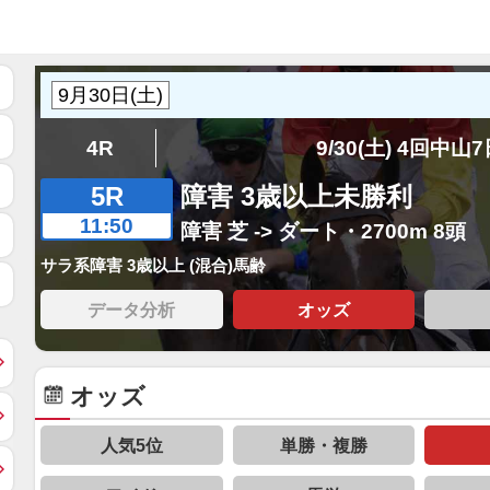
4R
9/30(土) 4回中山
5R
障害 3歳以上未勝利
11:50
障害 芝 -> ダート・2700m 8頭
サラ系障害 3歳以上 (混合)馬齢
データ分析
オッズ
オッズ
人気5位
単勝・複勝