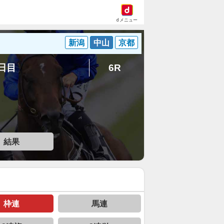
dメニュー
新潟
中山
京都
7日目
6R
結果
枠連
馬連