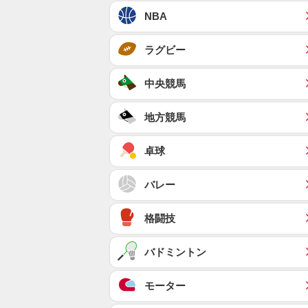
NBA
ラグビー
中央競馬
地方競馬
卓球
バレー
格闘技
バドミントン
モーター