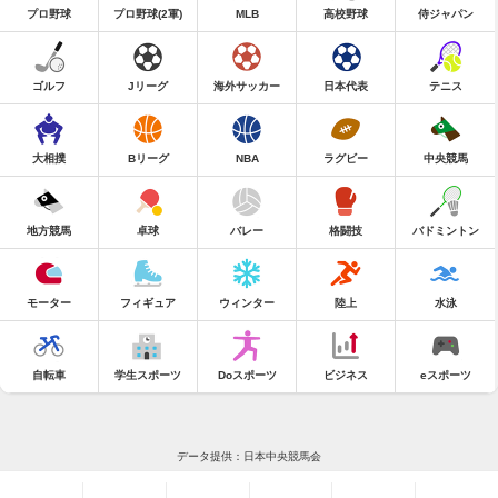
プロ野球
プロ野球(2軍)
MLB
高校野球
侍ジャパン
ゴルフ
Jリーグ
海外サッカー
日本代表
テニス
大相撲
Bリーグ
NBA
ラグビー
中央競馬
地方競馬
卓球
バレー
格闘技
バドミントン
モーター
フィギュア
ウィンター
陸上
水泳
自転車
学生スポーツ
Doスポーツ
ビジネス
eスポーツ
データ提供：日本中央競馬会