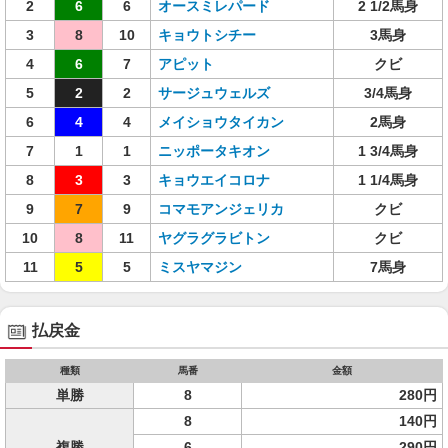
2
6
6
オースミレパード
2 1/2馬身
3
8
10
キョウトシチー
3馬身
4
6
7
アピット
クビ
5
2
2
サージュウェルズ
3/4馬身
6
4
4
メイショウタイカン
2馬身
7
1
1
ニッポータキオン
1 3/4馬身
8
3
3
キョウエイコロナ
1 1/4馬身
9
7
9
コマモアンジェリカ
クビ
10
8
11
ヤグラグラビトン
クビ
11
5
5
ミスヤマジン
7馬身
払戻金
種類
馬番
金額
単勝
8
280円
8
140円
複勝
6
290円