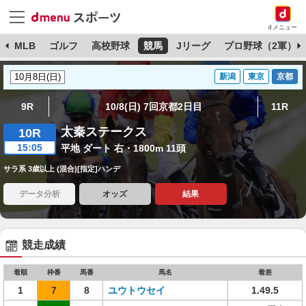
dメニュー
球
MLB
ゴルフ
高校野球
競馬
Jリーグ
プロ野球（2軍）
新潟
東京
京都
9R
10/8(日) 7回京都2日目
11R
太秦ステークス
10R
15:05
平地 ダート 右・1800m 11頭
サラ系 3歳以上 (混合)[指定]ハンデ
データ分析
オッズ
結果
競走成績
着順
枠番
馬番
馬名
着差
1
7
8
ユウトウセイ
1.49.5