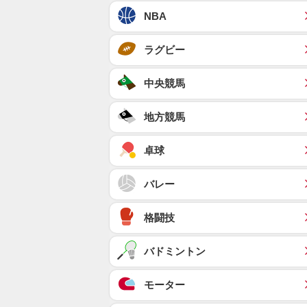
NBA
ラグビー
中央競馬
地方競馬
卓球
バレー
格闘技
バドミントン
モーター