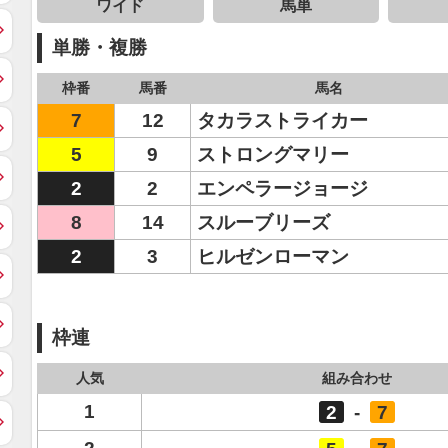
ワイド
馬単
単勝・複勝
枠番
馬番
馬名
7
12
タカラストライカー
5
9
ストロングマリー
2
2
エンペラージョージ
8
14
スルーブリーズ
2
3
ヒルゼンローマン
枠連
人気
組み合わせ
1
2
-
7