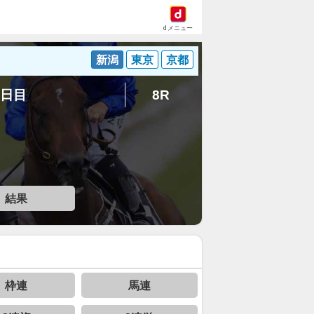
dメニュー
新潟
東京
京都
5日目
8R
結果
枠連
馬連