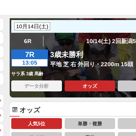
6R
10/14(土) 2回新潟
7R
3歳未勝利
13:05
平地 芝 右 外回り・2200m 15頭
サラ系 3歳 馬齢
データ分析
オッズ
オッズ
人気5位
単勝・複勝