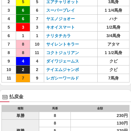
2
5
5
エアチャリオット
3馬身
3
6
6
スーパープレイ
1 1/4馬身
4
6
7
ヤエノジョオー
ハナ
5
3
3
キオイスマート
1/2馬身
6
1
1
ナリタチカラ
3/4馬身
7
8
10
サイレントキラー
アタマ
8
8
11
コクトジュリアン
1 1/2馬身
9
4
4
ダイワジェームス
クビ
10
2
2
テイエムジャンボ
クビ
11
7
9
レガシーワールド
7馬身
払戻金
種類
馬番
金額
単勝
8
230円
8
130円
複勝
5
370円