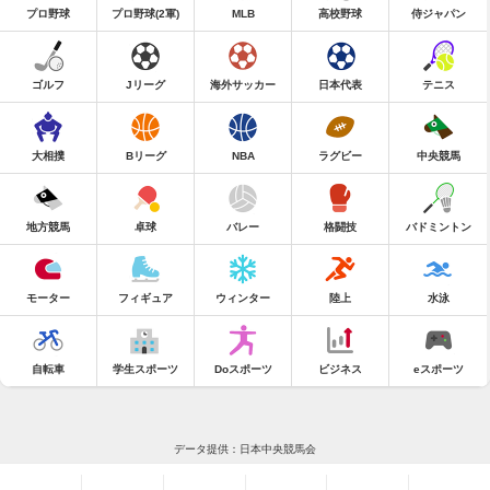
プロ野球
プロ野球(2軍)
MLB
高校野球
侍ジャパン
ゴルフ
Jリーグ
海外サッカー
日本代表
テニス
大相撲
Bリーグ
NBA
ラグビー
中央競馬
地方競馬
卓球
バレー
格闘技
バドミントン
モーター
フィギュア
ウィンター
陸上
水泳
自転車
学生スポーツ
Doスポーツ
ビジネス
eスポーツ
データ提供：日本中央競馬会