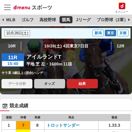
dメニュー
球
MLB
ゴルフ
高校野球
競馬
Jリーグ
プロ野球（2軍）
新潟
東京
京都
10R
10/28(土) 4回東京7日目
12R
アイルランドT
11R
15:40
平地 芝 左・1600m 11頭
サラ系 3歳以上 (混合)ハンデ
データ分析
オッズ
結果
競走成績
着順
枠番
馬番
馬名
着差
1
7
8
トロットサンダー
1.33.3