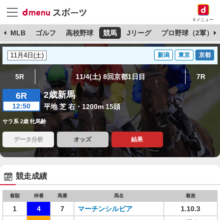
dメニュー
球
MLB
ゴルフ
高校野球
競馬
Jリーグ
プロ野球（2軍）
新潟
東京
京都
5R
11/4(土) 8回京都1日目
7R
2歳新馬
6R
12:50
平地 芝 右・1200m 15頭
サラ系 2歳 牝馬齢
データ分析
オッズ
結果
競走成績
着順
枠番
馬番
馬名
着差
1
4
7
マーチンシルビア
1.10.3