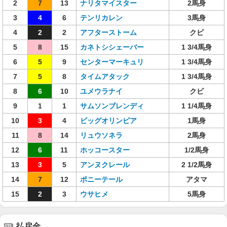
2
7
13
ナリタマイスター
2馬身
3
4
6
テンリカレン
3馬身
4
2
2
アフターストーム
クビ
5
8
15
カネトシシェーバー
1 3/4馬身
6
5
9
センターマーキュリ
1 3/4馬身
7
5
8
タイムアタック
1 3/4馬身
8
6
10
ユメウラナイ
クビ
9
1
1
サムソンブレンディ
1 1/4馬身
10
3
4
ビッグオリンピア
1馬身
11
8
14
リュウソネラ
2馬身
12
6
11
ホッコースター
1/2馬身
13
3
5
アンヌクレール
2 1/2馬身
14
7
12
ポニーテール
アタマ
15
2
3
ウサヒメ
5馬身
払戻金