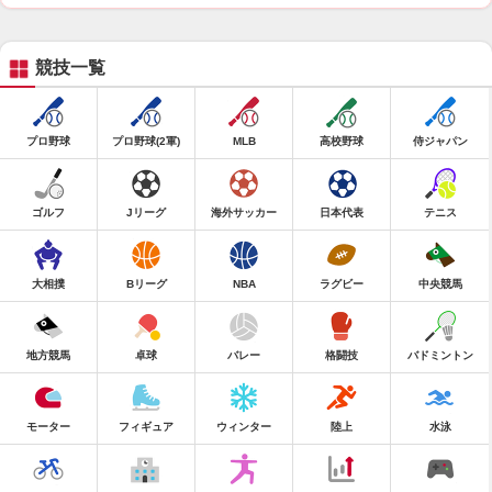
競技一覧
プロ野球
プロ野球(2軍)
MLB
高校野球
侍ジャパン
ゴルフ
Jリーグ
海外サッカー
日本代表
テニス
大相撲
Bリーグ
NBA
ラグビー
中央競馬
地方競馬
卓球
バレー
格闘技
バドミントン
モーター
フィギュア
ウィンター
陸上
水泳