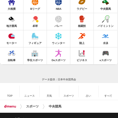
大相撲
Bリーグ
NBA
ラグビー
中央競馬
地方競馬
卓球
バレー
格闘技
バドミントン
モーター
フィギュア
ウィンター
陸上
水泳
自転車
学生スポーツ
Doスポーツ
ビジネス
eスポーツ
データ提供：日本中央競馬会
TOP
ニュース
天気
スポーツ
占い
すべて
スポーツ
中央競馬