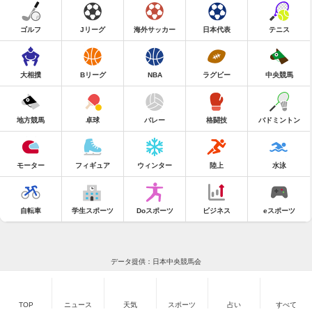
ゴルフ
Jリーグ
海外サッカー
日本代表
テニス
大相撲
Bリーグ
NBA
ラグビー
中央競馬
地方競馬
卓球
バレー
格闘技
バドミントン
モーター
フィギュア
ウィンター
陸上
水泳
自転車
学生スポーツ
Doスポーツ
ビジネス
eスポーツ
データ提供：日本中央競馬会
TOP
ニュース
天気
スポーツ
占い
すべて