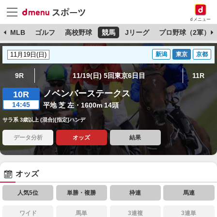
dメニュー
球
MLB
ゴルフ
高校野球
競馬
Jリーグ
プロ野球（2軍）
新潟
東京
京都
9R
11/19(日) 5回東京6日目
11R
ノベンバーステークス
10R
14:45
平地 芝 左・1600m 14頭
サラ系 3歳以上 (混合)[指定]ハンデ
データ分析
オッズ
結果
オッズ
人気5位
単勝・複勝
枠連
馬連
ワイド
馬単
3連複
3連単