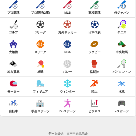
プロ野球
プロ野球(2軍)
MLB
高校野球
侍ジャパン
ゴルフ
Jリーグ
海外サッカー
日本代表
テニス
大相撲
Bリーグ
NBA
ラグビー
中央競馬
地方競馬
卓球
バレー
格闘技
バドミントン
モーター
フィギュア
ウィンター
陸上
水泳
自転車
学生スポーツ
Doスポーツ
ビジネス
eスポーツ
データ提供：日本中央競馬会