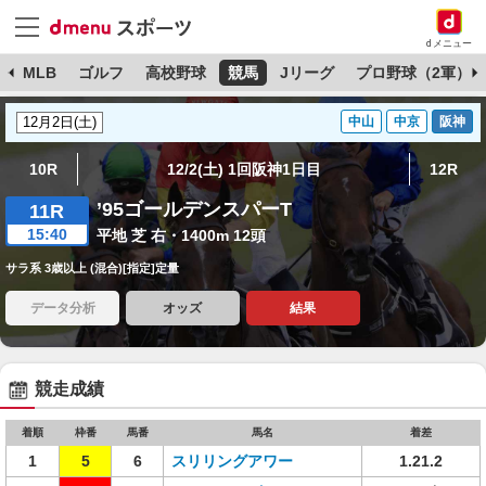
dメニュー
球
MLB
ゴルフ
高校野球
競馬
Jリーグ
プロ野球（2軍）
中山
中京
阪神
10R
12/2(土) 1回阪神1日目
12R
’95ゴールデンスパーT
11R
15:40
平地 芝 右・1400m 12頭
サラ系 3歳以上 (混合)[指定]定量
データ分析
オッズ
結果
競走成績
着順
枠番
馬番
馬名
着差
1
5
6
スリリングアワー
1.21.2