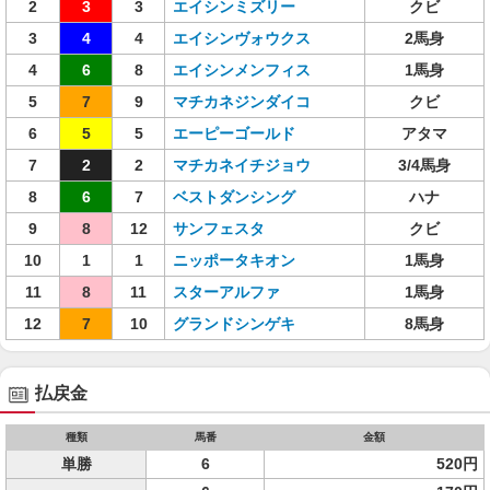
2
3
3
エイシンミズリー
クビ
3
4
4
エイシンヴォウクス
2馬身
4
6
8
エイシンメンフィス
1馬身
5
7
9
マチカネジンダイコ
クビ
6
5
5
エーピーゴールド
アタマ
7
2
2
マチカネイチジョウ
3/4馬身
8
6
7
ベストダンシング
ハナ
9
8
12
サンフェスタ
クビ
10
1
1
ニッポータキオン
1馬身
11
8
11
スターアルファ
1馬身
12
7
10
グランドシンゲキ
8馬身
払戻金
種類
馬番
金額
単勝
6
520円