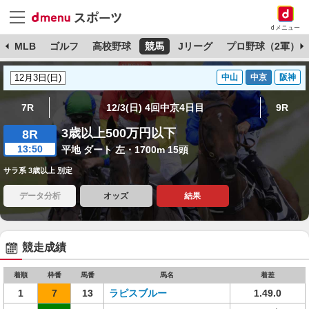
dメニュー
球
MLB
ゴルフ
高校野球
競馬
Jリーグ
プロ野球（2軍）
中山
中京
阪神
7R
12/3(日) 4回中京4日目
9R
3歳以上500万円以下
8R
13:50
平地 ダート 左・1700m 15頭
サラ系 3歳以上 別定
データ分析
オッズ
結果
競走成績
着順
枠番
馬番
馬名
着差
1
7
13
ラピスブルー
1.49.0