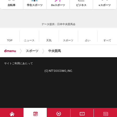
自転車
学生スポーツ
Doスポーツ
ビジネス
eスポーツ
データ提供：日本中央競馬会
TOP
ニュース
天気
スポーツ
占い
すべて
スポーツ
中央競馬
サイトご利用にあたって
(C) NTT DOCOMO, INC.