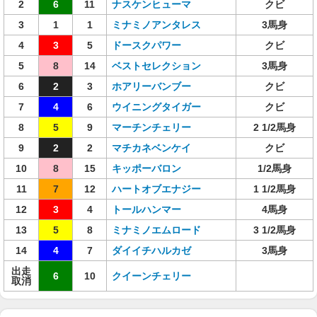
2
6
11
ナスケンヒューマ
クビ
3
1
1
ミナミノアンタレス
3馬身
4
3
5
ドースクパワー
クビ
5
8
14
ベストセレクション
3馬身
6
2
3
ホアリーバンブー
クビ
7
4
6
ウイニングタイガー
クビ
8
5
9
マーチンチェリー
2 1/2馬身
9
2
2
マチカネベンケイ
クビ
10
8
15
キッポーバロン
1/2馬身
11
7
12
ハートオブエナジー
1 1/2馬身
12
3
4
トールハンマー
4馬身
13
5
8
ミナミノエムロード
3 1/2馬身
14
4
7
ダイイチハルカゼ
3馬身
出走
6
10
クイーンチェリー
取消