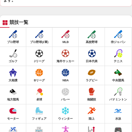
ます。
競技一覧
プロ野球
プロ野球(2軍)
MLB
高校野球
侍ジャパン
ゴルフ
Jリーグ
海外サッカー
日本代表
テニス
大相撲
Bリーグ
NBA
ラグビー
中央競馬
地方競馬
卓球
バレー
格闘技
バドミントン
モーター
フィギュア
ウィンター
陸上
水泳