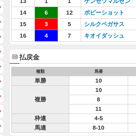
13
1
1
ケンセツマルゼン
14
6
12
ボビーショット
15
3
5
シルクペガサス
16
4
7
キオイダッシュ
払戻金
種類
馬番
単勝
10
10
複勝
8
11
枠連
4-5
馬連
8-10