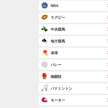
NBA
ラグビー
中央競馬
地方競馬
卓球
バレー
格闘技
バドミントン
モーター