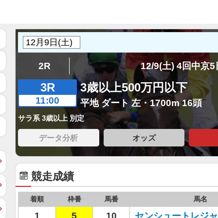
2R
12/9(土) 4回中京
3R
3歳以上500万円以下
11:00
平地 ダート 左・1700m 16頭
サラ系 3歳以上 別定
データ分析
オッズ
競走成績
着順
枠番
馬番
馬名
1
5
10
センシュートレジャ