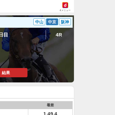
dメニュー
中山
中京
阪神
5日目
4R
結果
着差
1.49.4