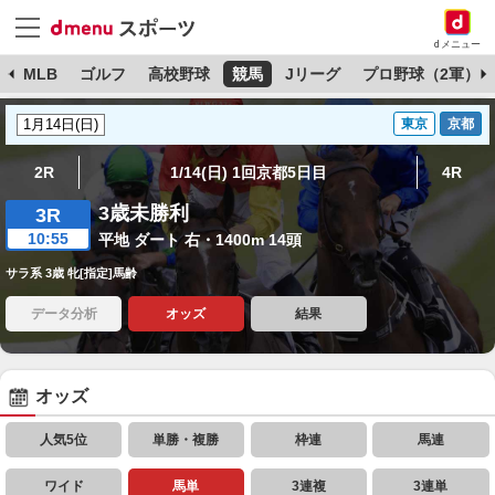
dメニュー
球
MLB
ゴルフ
高校野球
競馬
Jリーグ
プロ野球（2軍）
東京
京都
2R
1/14(日) 1回京都5日目
4R
3歳未勝利
3R
10:55
平地 ダート 右・1400m 14頭
サラ系 3歳 牝[指定]馬齢
データ分析
オッズ
結果
オッズ
人気5位
単勝・複勝
枠連
馬連
ワイド
馬単
3連複
3連単