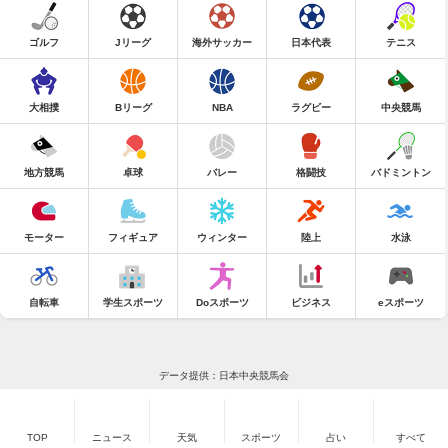
ゴルフ
Jリーグ
海外サッカー
日本代表
テニス
大相撲
Bリーグ
NBA
ラグビー
中央競馬
地方競馬
卓球
バレー
格闘技
バドミントン
モーター
フィギュア
ウィンター
陸上
水泳
自転車
学生スポーツ
Doスポーツ
ビジネス
eスポーツ
データ提供：日本中央競馬会
TOP
ニュース
天気
スポーツ
占い
すべて