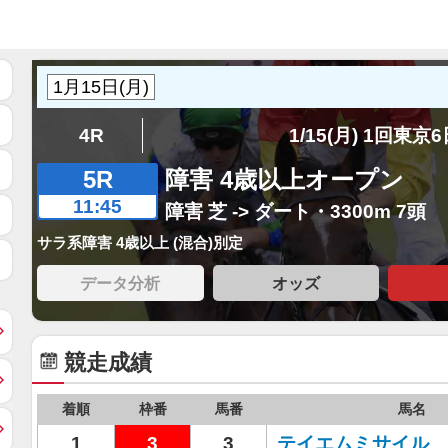
4R
1/15(月) 1回東京
5R
障害 4歳以上オープン
11:45
障害 芝 -> ダート・3300m 7頭
サラ系障害 4歳以上 (混合)別定
データ分析
オッズ
競走成績
着順
枠番
馬番
馬名
1
3
3
テイエムミサイル