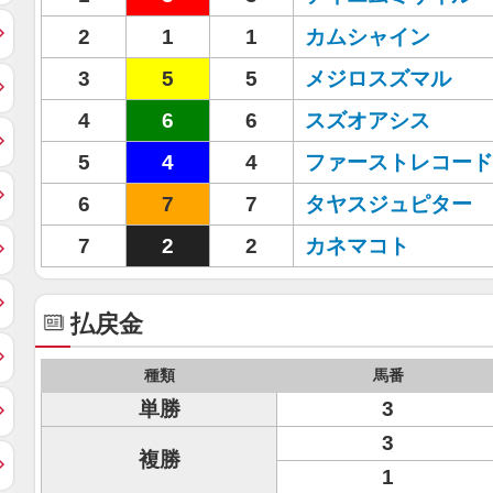
2
1
1
カムシャイン
3
5
5
メジロスズマル
4
6
6
スズオアシス
5
4
4
ファーストレコード
6
7
7
タヤスジュピター
7
2
2
カネマコト
払戻金
種類
馬番
単勝
3
3
複勝
1