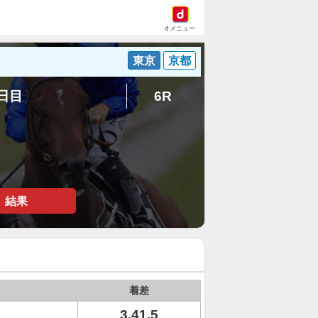
dメニュー
東京
京都
6日目
6R
結果
着差
3.41.5