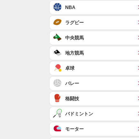
NBA
ラグビー
中央競馬
地方競馬
卓球
バレー
格闘技
バドミントン
モーター