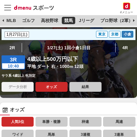
dメニュー
球
MLB
ゴルフ
高校野球
競馬
Jリーグ
プロ野球（2軍）
東京
京都
小倉
2R
1/27(土) 1回小倉1日目
4R
4歳以上500万円以下
3R
10:40
平地 ダート 右・1000m 12頭
サラ系 4歳以上 牝別定
データ分析
オッズ
結果
オッズ
人気5位
単勝・複勝
枠連
馬連
ワイド
馬単
3連複
3連単