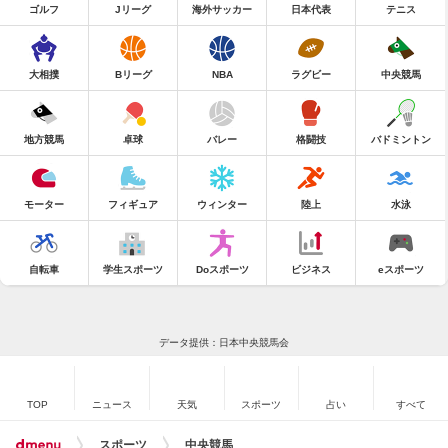
ゴルフ
Jリーグ
海外サッカー
日本代表
テニス
大相撲
Bリーグ
NBA
ラグビー
中央競馬
地方競馬
卓球
バレー
格闘技
バドミントン
モーター
フィギュア
ウィンター
陸上
水泳
自転車
学生スポーツ
Doスポーツ
ビジネス
eスポーツ
データ提供：日本中央競馬会
TOP
ニュース
天気
スポーツ
占い
すべて
スポーツ
中央競馬