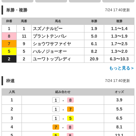
単勝・複勝
7/24 17:40更新
枠番
馬番
馬名
単勝
複勝
1
1
スズノナルビー
1.9
1.1〜1.4
8
11
プラントテンパレ
5.0
1.3〜1.9
7
9
ショウワサファイヤ
6.1
1.7〜2.5
5
5
ハルノジョーオー
8.2
1.3〜2.0
2
2
ユーワトップレディ
20.9
6.3〜10.3
もっと見る＞
枠連
7/24 17:40更新
人気
組み合わせ
オッズ
1
3.9
1
-
8
2
5.5
1
-
7
3
6.5
1
-
5
4
8.1
7
-
8
5
13.1
5
-
8