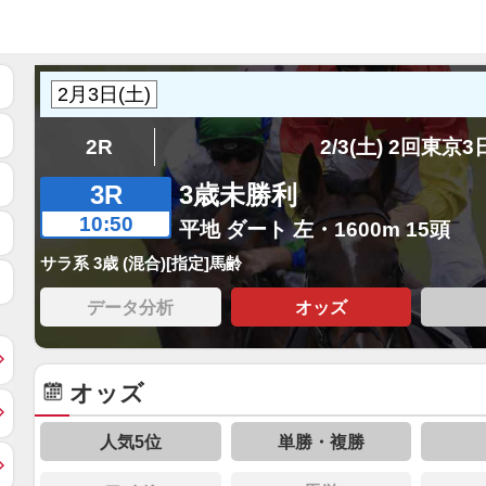
2R
2/3(土) 2回東京
3R
3歳未勝利
10:50
平地 ダート 左・1600m 15頭
サラ系 3歳 (混合)[指定]馬齢
データ分析
オッズ
オッズ
人気5位
単勝・複勝