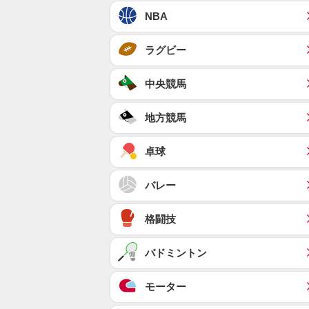
NBA
ラグビー
中央競馬
地方競馬
卓球
バレー
格闘技
バドミントン
モーター