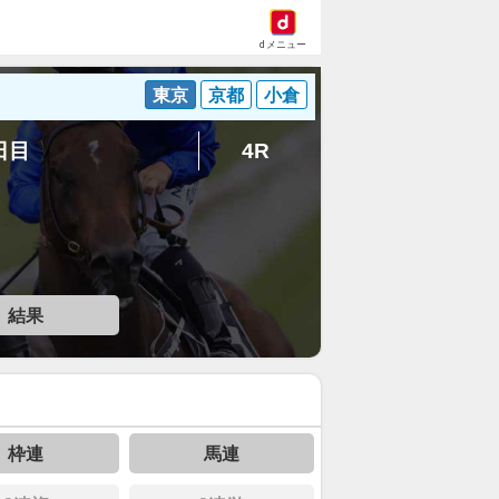
dメニュー
東京
京都
小倉
3日目
4R
結果
枠連
馬連