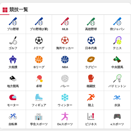
競技一覧
プロ野球
プロ野球(2軍)
MLB
高校野球
侍ジャパン
ゴルフ
Jリーグ
海外サッカー
日本代表
テニス
大相撲
Bリーグ
NBA
ラグビー
中央競馬
地方競馬
卓球
バレー
格闘技
バドミントン
モーター
フィギュア
ウィンター
陸上
水泳
自転車
学生スポーツ
Doスポーツ
ビジネス
eスポーツ