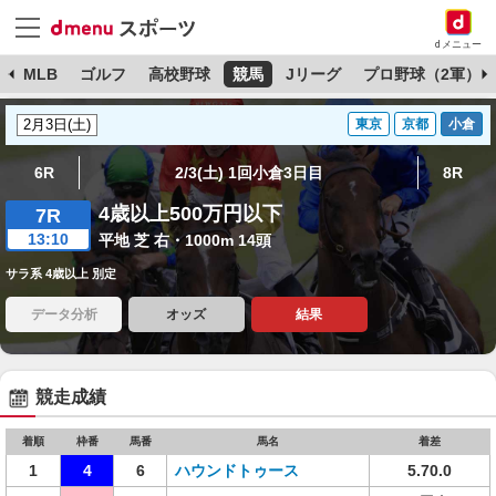
dメニュー
球
MLB
ゴルフ
高校野球
競馬
Jリーグ
プロ野球（2軍）
東京
京都
小倉
6R
2/3(土) 1回小倉3日目
8R
4歳以上500万円以下
7R
13:10
平地 芝 右・1000m 14頭
サラ系 4歳以上 別定
データ分析
オッズ
結果
競走成績
着順
枠番
馬番
馬名
着差
1
4
6
ハウンドトゥース
5.70.0