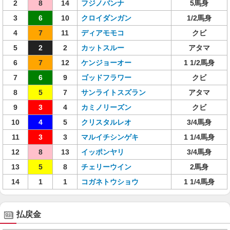
2
8
14
フジノバンナ
5馬身
3
6
10
クロイダンガン
1/2馬身
4
7
11
ディアモモコ
クビ
5
2
2
カットスルー
アタマ
6
7
12
ケンジョーオー
1 1/2馬身
7
6
9
ゴッドフラワー
クビ
8
5
7
サンライトスズラン
アタマ
9
3
4
カミノリーズン
クビ
10
4
5
クリスタルレオ
3/4馬身
11
3
3
マルイチシンゲキ
1 1/4馬身
12
8
13
イッポンヤリ
3/4馬身
13
5
8
チェリーウイン
2馬身
14
1
1
コガネトウショウ
1 1/4馬身
払戻金