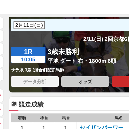
2/11(日) 2回京都
1R
3歳未勝利
10:05
平地 ダート 右・1800m 8頭
サラ系 3歳 (混合)[指定]馬齢
データ分析
オッズ
競走成績
着順
枠番
馬番
馬名
1
1
1
セイザンパーワー