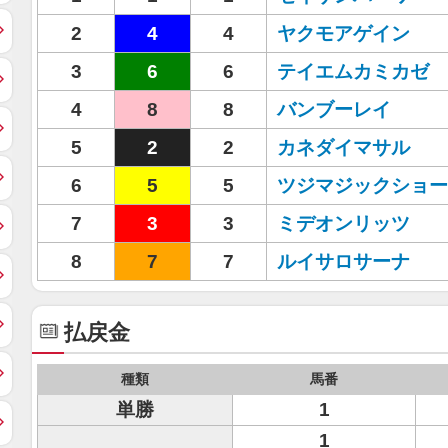
2
4
4
ヤクモアゲイン
3
6
6
テイエムカミカゼ
4
8
8
バンブーレイ
5
2
2
カネダイマサル
6
5
5
ツジマジックショー
7
3
3
ミデオンリッツ
8
7
7
ルイサロサーナ
払戻金
種類
馬番
単勝
1
1