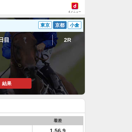
dメニュー
東京
京都
小倉
6日目
2R
結果
着差
1.56.9