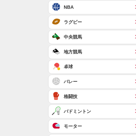
NBA
ラグビー
中央競馬
地方競馬
卓球
バレー
格闘技
バドミントン
モーター