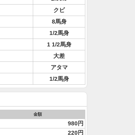
クビ
8馬身
1/2馬身
1 1/2馬身
大差
アタマ
1/2馬身
金額
980円
220円