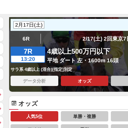
6R
2/17(土) 2回東京
7R
4歳以上500万円以下
13:20
平地 ダート 左・1600m 16頭
サラ系 4歳以上 (混合)[指定]別定
データ分析
オッズ
オッズ
人気5位
単勝・複勝