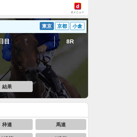
dメニュー
東京
京都
小倉
7日目
8R
結果
枠連
馬連