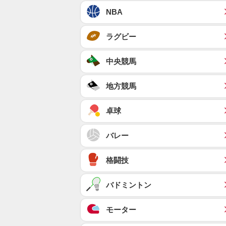
NBA
ラグビー
中央競馬
地方競馬
卓球
バレー
格闘技
バドミントン
モーター