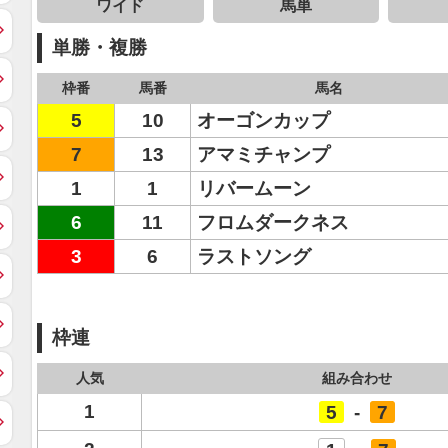
ワイド
馬単
単勝・複勝
枠番
馬番
馬名
5
10
オーゴンカップ
7
13
アマミチャンプ
1
1
リバームーン
6
11
フロムダークネス
3
6
ラストソング
枠連
人気
組み合わせ
1
5
-
7