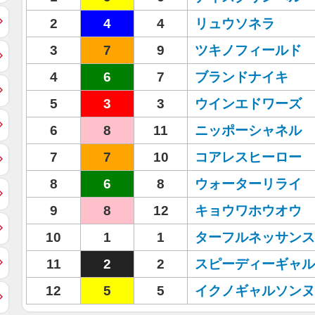
2
4
4
リュウソネラ
3
7
9
ツキノフィールド
4
6
7
ブランドナイキ
5
3
3
ウインエドワーズ
6
8
11
ニッポーシャネル
7
7
10
コアレスヒーロー
8
6
8
ウォーターリライ
9
8
12
キョウワホウオウ
10
1
1
ターフルネッサンス
11
2
2
スピーディーギャル
12
5
5
イクノギャルソンヌ