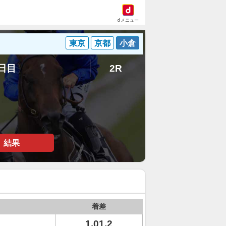
dメニュー
東京
京都
小倉
7日目
2R
結果
着差
1.01.2