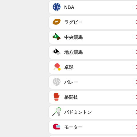
NBA
ラグビー
中央競馬
地方競馬
卓球
バレー
格闘技
バドミントン
モーター