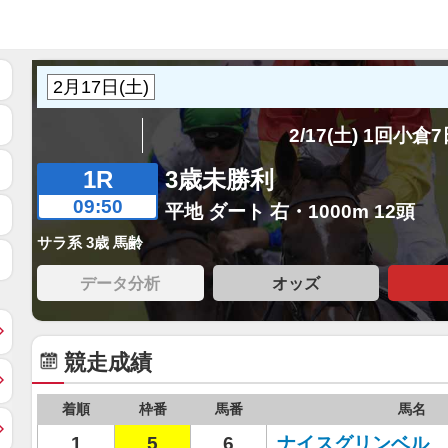
2/17(土) 1回小倉
1R
3歳未勝利
09:50
平地 ダート 右・1000m 12頭
サラ系 3歳 馬齢
データ分析
オッズ
競走成績
着順
枠番
馬番
馬名
1
5
6
ナイスグリンベル