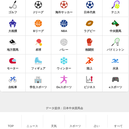
ゴルフ
Jリーグ
海外サッカー
日本代表
テニス
大相撲
Bリーグ
NBA
ラグビー
中央競馬
地方競馬
卓球
バレー
格闘技
バドミントン
モーター
フィギュア
ウィンター
陸上
水泳
自転車
学生スポーツ
Doスポーツ
ビジネス
eスポーツ
データ提供：日本中央競馬会
TOP
ニュース
天気
スポーツ
占い
すべて