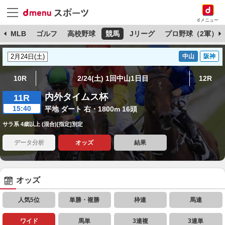
dメニュー
球
MLB
ゴルフ
高校野球
競馬
Jリーグ
プロ野球（2軍）
中山
阪神
10R
2/24(土) 1回中山1日目
12R
内外タイムス杯
11R
15:40
平地 ダート 右・1800m 16頭
サラ系 4歳以上 (混合)[指定]別定
データ分析
オッズ
結果
オッズ
人気5位
単勝・複勝
枠連
馬連
ワイド
馬単
3連複
3連単