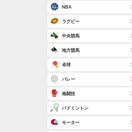
NBA
ラグビー
中央競馬
地方競馬
卓球
バレー
格闘技
バドミントン
モーター