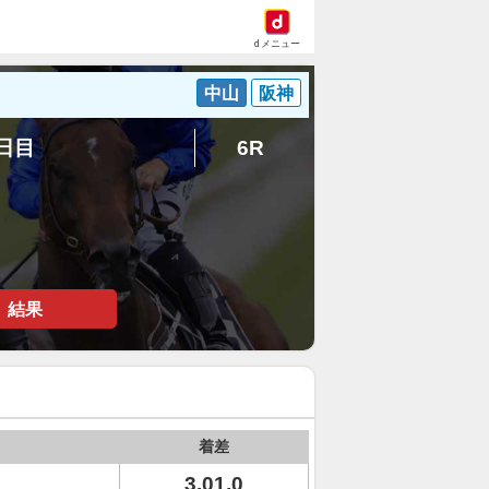
dメニュー
中山
阪神
2日目
6R
結果
着差
3.01.0