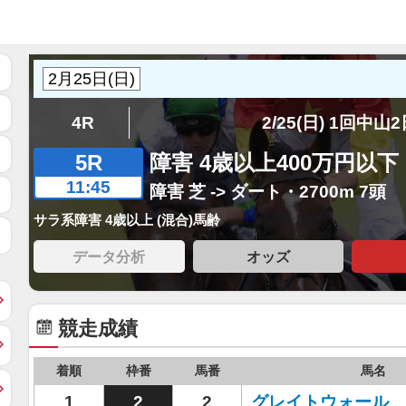
4R
2/25(日) 1回中山
5R
障害 4歳以上400万円以下
11:45
障害 芝 -> ダート・2700m 7頭
サラ系障害 4歳以上 (混合)馬齢
データ分析
オッズ
競走成績
着順
枠番
馬番
馬名
1
2
2
グレイトウォール