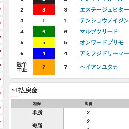
2
3
3
エステージュピター
3
1
1
テンショウメイジン
4
6
6
マルブツリード
5
5
5
オンワードプリモ
6
4
4
アミフジドリーマー
競争
7
7
ヘイアンユタカ
中止
払戻金
種類
馬番
単勝
2
2
複勝