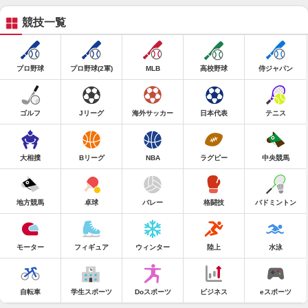
競技一覧
プロ野球
プロ野球(2軍)
MLB
高校野球
侍ジャパン
ゴルフ
Jリーグ
海外サッカー
日本代表
テニス
大相撲
Bリーグ
NBA
ラグビー
中央競馬
地方競馬
卓球
バレー
格闘技
バドミントン
モーター
フィギュア
ウィンター
陸上
水泳
自転車
学生スポーツ
Doスポーツ
ビジネス
eスポーツ