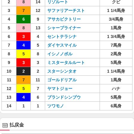
2
8
14
リゾルート
クビ
3
7
12
サファリアーチスト
1 1/4馬身
4
6
9
アサカビクトリー
3/4馬身
5
8
13
シャープライナー
1馬身
6
3
4
セントテラシナ
1 3/4馬身
7
4
5
ダイヤスマイル
7馬身
8
5
8
イシノノボル
2馬身
9
3
3
ミスタータルルート
5馬身
10
2
2
スターシンタオ
1 1/4馬身
11
7
11
ゴールドリアル
1馬身
12
5
7
ヤマトジョー
ハナ
13
4
6
ブランドシンプウ
5馬身
14
1
1
ツワモノ
6馬身
払戻金