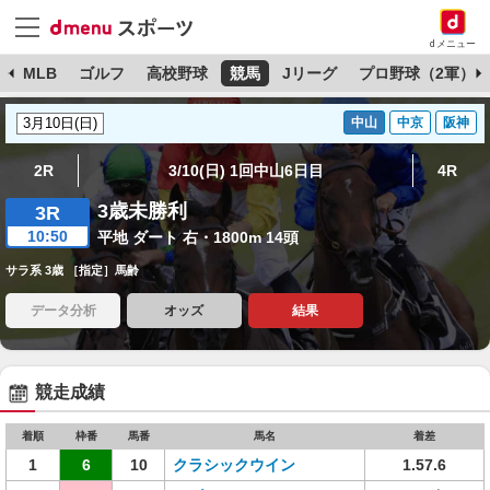
dメニュー
球
MLB
ゴルフ
高校野球
競馬
Jリーグ
プロ野球（2軍）
中山
中京
阪神
2R
3/10(日) 1回中山6日目
4R
3歳未勝利
3R
10:50
平地 ダート 右・1800m 14頭
サラ系 3歳 ［指定］馬齢
データ分析
オッズ
結果
競走成績
着順
枠番
馬番
馬名
着差
1
6
10
クラシックウイン
1.57.6