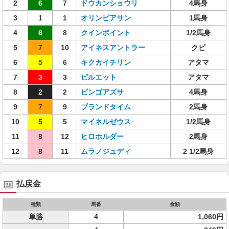
2
6
7
ドウカンショウリ
4馬身
3
1
1
オリンピアサン
1馬身
4
6
8
クインポイント
1/2馬身
5
7
10
アイネスアントラー
クビ
6
5
6
キクカイチリン
アタマ
7
3
3
ピルエット
アタマ
8
2
2
ビンゴアズサ
4馬身
9
7
9
ブランドタイム
2馬身
10
5
5
マイネルゼウス
1/2馬身
11
8
12
ヒロホルダー
2馬身
12
8
11
ムラノジュディ
2 1/2馬身
払戻金
種類
馬番
金額
単勝
4
1,060円