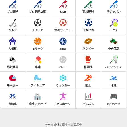
プロ野球
プロ野球(2軍)
MLB
高校野球
侍ジャパン
ゴルフ
Jリーグ
海外サッカー
日本代表
テニス
大相撲
Bリーグ
NBA
ラグビー
中央競馬
地方競馬
卓球
バレー
格闘技
バドミントン
モーター
フィギュア
ウィンター
陸上
水泳
自転車
学生スポーツ
Doスポーツ
ビジネス
eスポーツ
データ提供：日本中央競馬会