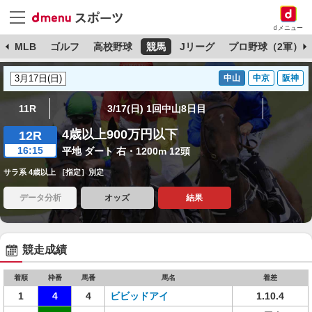
dメニュー
球
MLB
ゴルフ
高校野球
競馬
Jリーグ
プロ野球（2軍）
中山
中京
阪神
11R
3/17(日) 1回中山8日目
4歳以上900万円以下
12R
16:15
平地 ダート 右・1200m 12頭
サラ系 4歳以上 ［指定］別定
データ分析
オッズ
結果
競走成績
着順
枠番
馬番
馬名
着差
1
4
4
ビビッドアイ
1.10.4