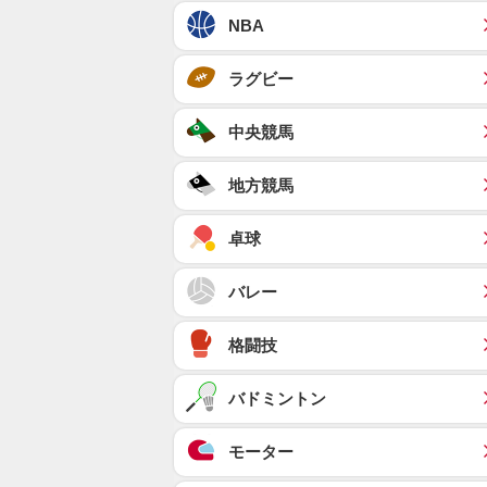
NBA
ラグビー
中央競馬
地方競馬
卓球
バレー
格闘技
バドミントン
モーター