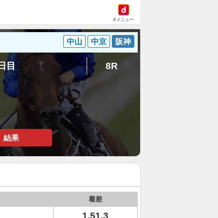
dメニュー
中山
中京
阪神
8日目
8R
結果
着差
1.51.3