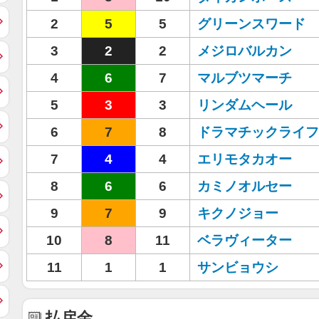
2
5
5
グリーンスワード
3
2
2
メジロバルカン
4
6
7
マルブツマーチ
5
3
3
リンダムヘール
6
7
8
ドラマチックライフ
7
4
4
エリモタカオー
8
6
6
カミノオルセー
9
7
9
キクノジョー
10
8
11
ベラヴィーター
11
1
1
サンビョウシ
払戻金