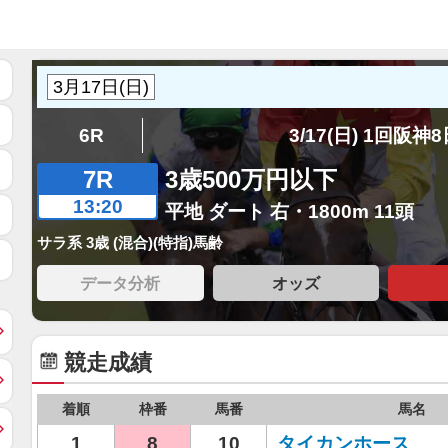
6R
3/17(日) 1回阪神
7R
3歳500万円以下
13:20
平地 ダート 右・1800m 11頭
サラ系 3歳 (混合)(特指)馬齢
データ分析
オッズ
競走成績
着順
枠番
馬番
馬名
1
8
10
タイカンホース