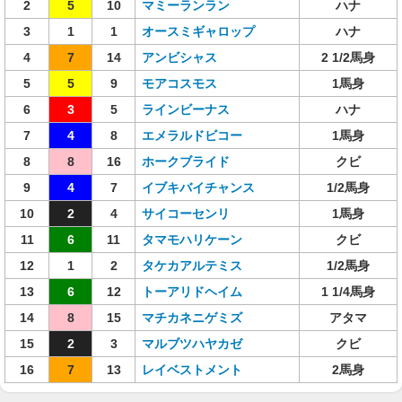
2
5
10
マミーランラン
ハナ
3
1
1
オースミギャロップ
ハナ
4
7
14
アンビシャス
2 1/2馬身
5
5
9
モアコスモス
1馬身
6
3
5
ラインビーナス
ハナ
7
4
8
エメラルドビコー
1馬身
8
8
16
ホークブライド
クビ
9
4
7
イブキバイチャンス
1/2馬身
10
2
4
サイコーセンリ
1馬身
11
6
11
タマモハリケーン
クビ
12
1
2
タケカアルテミス
1/2馬身
13
6
12
トーアリドヘイム
1 1/4馬身
14
8
15
マチカネニゲミズ
アタマ
15
2
3
マルブツハヤカゼ
クビ
16
7
13
レイベストメント
2馬身