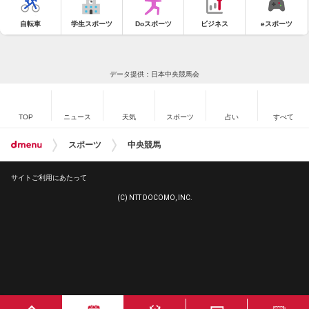
自転車
学生スポーツ
Doスポーツ
ビジネス
eスポーツ
データ提供：日本中央競馬会
TOP
ニュース
天気
スポーツ
占い
すべて
スポーツ
中央競馬
サイトご利用にあたって
(C) NTT DOCOMO, INC.