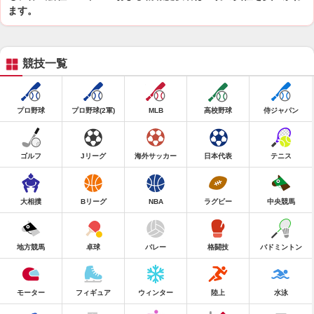
ます。
競技一覧
プロ野球
プロ野球(2軍)
MLB
高校野球
侍ジャパン
ゴルフ
Jリーグ
海外サッカー
日本代表
テニス
大相撲
Bリーグ
NBA
ラグビー
中央競馬
地方競馬
卓球
バレー
格闘技
バドミントン
モーター
フィギュア
ウィンター
陸上
水泳