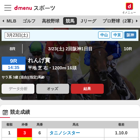
dメニュー
球
MLB
ゴルフ
高校野球
競馬
Jリーグ
プロ野球（2軍）
中山
中京
阪神
8R
3/23(土) 2回阪神1日目
10R
れんげ賞
9R
14:35
平地 芝 右・1200m 16頭
サラ系 3歳 (混合)[指定]馬齢
データ分析
オッズ
結果
競走成績
着順
枠番
馬番
馬名
着差
1
3
6
タニノシスター
1.10.0