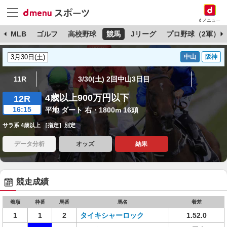
dメニュー
球
MLB
ゴルフ
高校野球
競馬
Jリーグ
プロ野球（2軍）
中山
阪神
11R
3/30(土) 2回中山3日目
4歳以上900万円以下
12R
16:15
平地 ダート 右・1800m 16頭
サラ系 4歳以上 ［指定］別定
データ分析
オッズ
結果
競走成績
着順
枠番
馬番
馬名
着差
1
1
2
タイキシャーロック
1.52.0