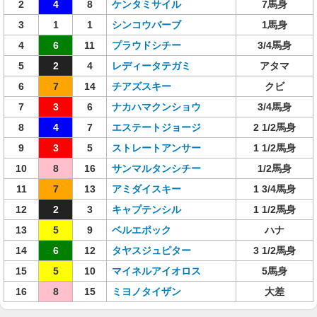
2
4
8
ケンタミサイル
7馬身
3
1
1
シンコウバーブ
1馬身
4
6
11
プラウドシチー
3/4馬身
5
2
4
レディータテガミ
アタマ
6
7
14
チアズスキー
クビ
7
3
6
ナカハマクンショウ
3/4馬身
8
4
7
エステートジョージ
2 1/2馬身
9
3
5
ストレートアンサー
1 1/2馬身
10
8
16
サンマルタンシチー
1/2馬身
11
7
13
アミダイスキー
1 3/4馬身
12
2
3
キャプテンシル
1 1/2馬身
13
5
9
ベルエポック
ハナ
14
6
12
タヤスジュピター
3 1/2馬身
15
5
10
マイネルアイオロス
5馬身
16
8
15
ミヨノタイザン
大差