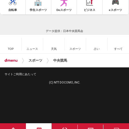
自転車
学生スポーツ
Doスポーツ
ビジネス
eスポーツ
データ提供：日本中央競馬会
TOP
ニュース
天気
スポーツ
占い
すべて
スポーツ
中央競馬
サイトご利用にあたって
(C) NTT DOCOMO, INC.