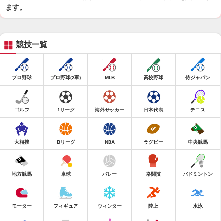
ます。
競技一覧
プロ野球
プロ野球(2軍)
MLB
高校野球
侍ジャパン
ゴルフ
Jリーグ
海外サッカー
日本代表
テニス
大相撲
Bリーグ
NBA
ラグビー
中央競馬
地方競馬
卓球
バレー
格闘技
バドミントン
モーター
フィギュア
ウィンター
陸上
水泳