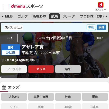
dメニュー
球
MLB
ゴルフ
高校野球
競馬
Jリーグ
プロ野球（2軍）
中山
阪神
8R
3/30(土) 2回阪神3日目
10R
アザレア賞
9R
14:35
平地 芝 右・2000m 16頭
サラ系 3歳 (混合)(特指)馬齢
データ分析
オッズ
結果
オッズ
人気5位
単勝・複勝
枠連
馬連
ワイド
馬単
3連複
3連単