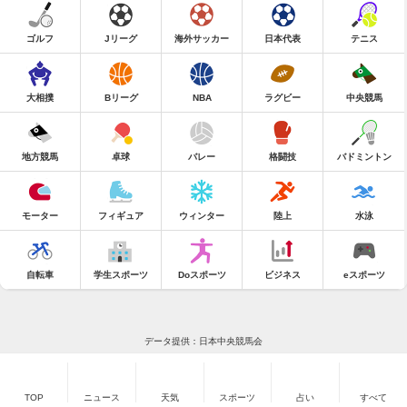
ゴルフ
Jリーグ
海外サッカー
日本代表
テニス
大相撲
Bリーグ
NBA
ラグビー
中央競馬
地方競馬
卓球
バレー
格闘技
バドミントン
モーター
フィギュア
ウィンター
陸上
水泳
自転車
学生スポーツ
Doスポーツ
ビジネス
eスポーツ
データ提供：日本中央競馬会
TOP
ニュース
天気
スポーツ
占い
すべて