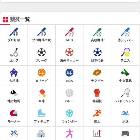
競技一覧
プロ野球
プロ野球(2軍)
MLB
高校野球
侍ジャパン
ゴルフ
Jリーグ
海外サッカー
日本代表
テニス
大相撲
Bリーグ
NBA
ラグビー
中央競馬
地方競馬
卓球
バレー
格闘技
バドミントン
モーター
フィギュア
ウィンター
陸上
水泳