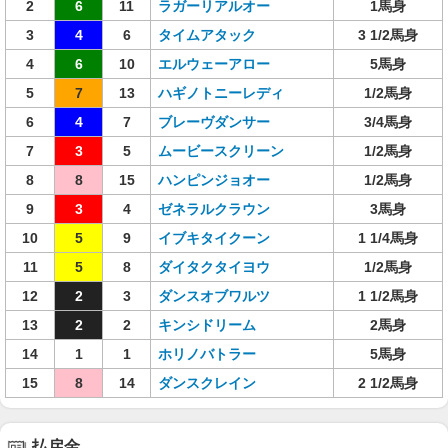
2
6
11
ラガーリアルオー
1馬身
3
4
6
タイムアタック
3 1/2馬身
4
6
10
エルウェーアロー
5馬身
5
7
13
ハギノトニーレディ
1/2馬身
6
4
7
ブレーヴダンサー
3/4馬身
7
3
5
ムービースクリーン
1/2馬身
8
8
15
ハンピンジョオー
1/2馬身
9
3
4
ゼネラルクラウン
3馬身
10
5
9
イブキタイクーン
1 1/4馬身
11
5
8
ダイタクタイヨウ
1/2馬身
12
2
3
ダンスオブワルツ
1 1/2馬身
13
2
2
キンシドリーム
2馬身
14
1
1
ホリノバトラー
5馬身
15
8
14
ダンスクレイン
2 1/2馬身
払戻金