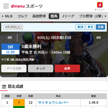
dメニュー
球
MLB
ゴルフ
高校野球
競馬
Jリーグ
プロ野球（2軍）
新潟
東京
京都
4R
4/20(土) 3回京都1日目
6R
3歳未勝利
5R
11:55
平地 芝 右 外回り・1800m 15頭
サラ系 3歳 (混合)[指定]馬齢
データ分析
オッズ
結果
競走成績
着順
枠番
馬番
馬名
着差
1
7
12
サイキョウシルバー
1.48.6