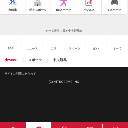
自転車
学生スポーツ
Doスポーツ
ビジネス
eスポーツ
データ提供：日本中央競馬会
TOP
ニュース
天気
スポーツ
占い
すべて
スポーツ
中央競馬
サイトご利用にあたって
(C) NTT DOCOMO, INC.