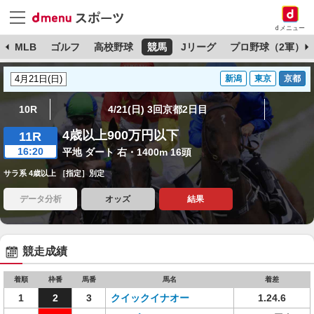
dメニュー
球
MLB
ゴルフ
高校野球
競馬
Jリーグ
プロ野球（2軍）
新潟
東京
京都
10R
4/21(日) 3回京都2日目
4歳以上900万円以下
11R
16:20
平地 ダート 右・1400m 16頭
サラ系 4歳以上 ［指定］別定
データ分析
オッズ
結果
競走成績
着順
枠番
馬番
馬名
着差
1
2
3
クイックイナオー
1.24.6