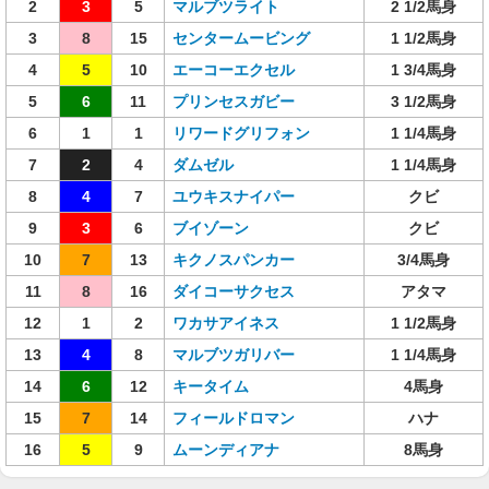
2
3
5
マルブツライト
2 1/2馬身
3
8
15
センタームービング
1 1/2馬身
4
5
10
エーコーエクセル
1 3/4馬身
5
6
11
プリンセスガビー
3 1/2馬身
6
1
1
リワードグリフォン
1 1/4馬身
7
2
4
ダムゼル
1 1/4馬身
8
4
7
ユウキスナイパー
クビ
9
3
6
ブイゾーン
クビ
10
7
13
キクノスパンカー
3/4馬身
11
8
16
ダイコーサクセス
アタマ
12
1
2
ワカサアイネス
1 1/2馬身
13
4
8
マルブツガリバー
1 1/4馬身
14
6
12
キータイム
4馬身
15
7
14
フィールドロマン
ハナ
16
5
9
ムーンディアナ
8馬身