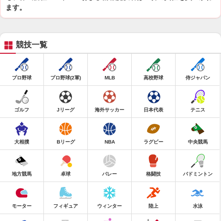
ます。
競技一覧
プロ野球
プロ野球(2軍)
MLB
高校野球
侍ジャパン
ゴルフ
Jリーグ
海外サッカー
日本代表
テニス
大相撲
Bリーグ
NBA
ラグビー
中央競馬
地方競馬
卓球
バレー
格闘技
バドミントン
モーター
フィギュア
ウィンター
陸上
水泳