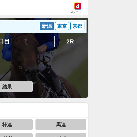
dメニュー
新潟
東京
京都
3日目
2R
結果
枠連
馬連