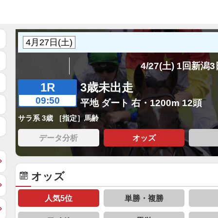
4/27(土) 1回新潟
1R
3歳未出走
09:50
平地 ダート 右・1200m 12頭
サラ系 3歳 ［指定］馬齢
データ分析
オッズ
オッズ
人気5位
単勝・複勝