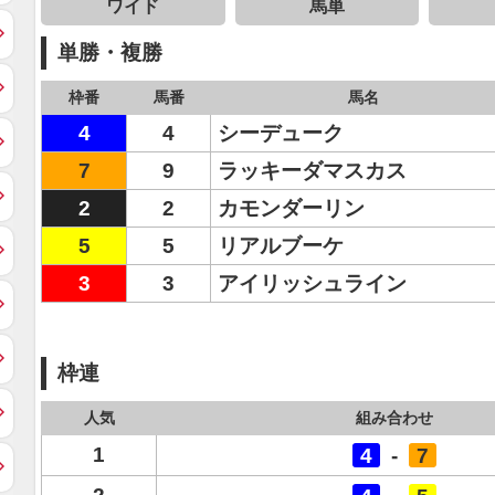
ワイド
馬単
単勝・複勝
枠番
馬番
馬名
4
4
シーデューク
7
9
ラッキーダマスカス
2
2
カモンダーリン
5
5
リアルブーケ
3
3
アイリッシュライン
枠連
人気
組み合わせ
1
4
-
7