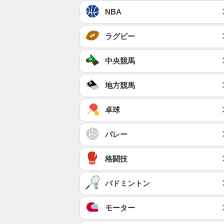
NBA
ラグビー
中央競馬
地方競馬
卓球
バレー
格闘技
バドミントン
モーター