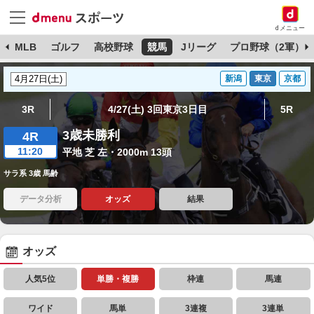
dメニュー
球
MLB
ゴルフ
高校野球
競馬
Jリーグ
プロ野球（2軍）
新潟
東京
京都
3R
4/27(土) 3回東京3日目
5R
3歳未勝利
4R
11:20
平地 芝 左・2000m 13頭
サラ系 3歳 馬齢
データ分析
オッズ
結果
オッズ
人気5位
単勝・複勝
枠連
馬連
ワイド
馬単
3連複
3連単