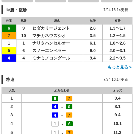
単勝・複勝
7/24 16:14更新
枠番
馬番
馬名
単勝
複勝
6
9
ヒダカリージェント
2.6
1.3〜1.7
7
10
マチカネウズシオ
3.5
1.2〜1.5
1
1
ナリタハンセルオー
6.1
1.8〜2.8
5
6
スノーエンペラー
9.0
2.0〜3.1
4
4
ミナミノコングール
9.4
2.2〜3.5
もっと見る＞
枠連
7/24 16:14更新
人気
組み合わせ
オッズ
1
3.4
6
-
7
2
8.1
4
-
6
3
9.4
4
-
7
4
10.1
1
-
6
5
11.3
1
-
7