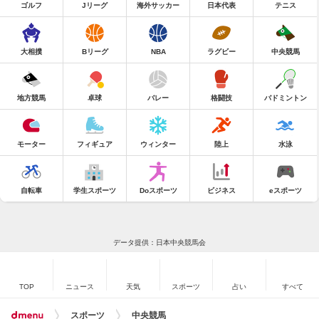
ゴルフ
Jリーグ
海外サッカー
日本代表
テニス
大相撲
Bリーグ
NBA
ラグビー
中央競馬
地方競馬
卓球
バレー
格闘技
バドミントン
モーター
フィギュア
ウィンター
陸上
水泳
自転車
学生スポーツ
Doスポーツ
ビジネス
eスポーツ
データ提供：日本中央競馬会
TOP
ニュース
天気
スポーツ
占い
すべて
スポーツ
中央競馬