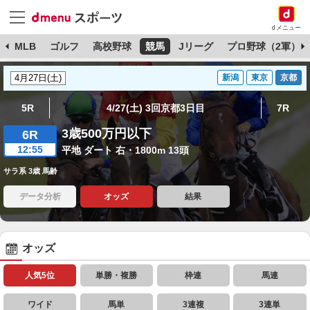
dメニュー
球
MLB
ゴルフ
高校野球
競馬
Jリーグ
プロ野球（2軍）
新潟
東京
京都
5R
4/27(土) 3回京都3日目
7R
3歳500万円以下
6R
12:55
平地 ダート 右・1800m 13頭
サラ系 3歳 馬齢
データ分析
オッズ
結果
オッズ
人気5位
単勝・複勝
枠連
馬連
ワイド
馬単
3連複
3連単