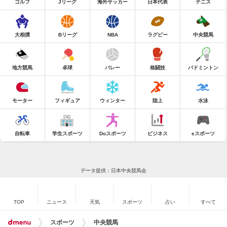
ゴルフ
Jリーグ
海外サッカー
日本代表
テニス
大相撲
Bリーグ
NBA
ラグビー
中央競馬
地方競馬
卓球
バレー
格闘技
バドミントン
モーター
フィギュア
ウィンター
陸上
水泳
自転車
学生スポーツ
Doスポーツ
ビジネス
eスポーツ
データ提供：日本中央競馬会
TOP
ニュース
天気
スポーツ
占い
すべて
スポーツ
中央競馬