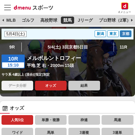
dメニュー
球
MLB
ゴルフ
高校野球
競馬
Jリーグ
プロ野球（2軍）
新潟
東京
京都
9R
5/4(土) 3回京都5日目
11R
メルボルントロフィー
10R
15:10
平地 芝 右・2000m 15頭
サラ系 4歳以上 (混合)[指定]別定
データ分析
オッズ
結果
オッズ
人気5位
単勝・複勝
枠連
馬連
ワイド
馬単
3連複
3連単