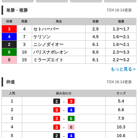
単勝・複勝
7/24 16:14更新
枠番
馬番
馬名
単勝
複勝
3
4
セトハーバー
2.9
1.3〜1.7
4
7
ケリソン
4.9
1.6〜2.1
2
3
ニシノダイオー
6.1
1.6〜2.1
6
10
パリスナポレオン
8.0
2.3〜3.3
8
15
ミラーズエイト
8.1
2.2〜3.2
もっと見る＞
枠連
7/24 16:14更新
人気
組み合わせ
オッズ
1
5.4
2
-
3
2
6.6
3
-
4
3
7.9
3
-
6
4
10.3
3
-
8
5
10.6
2
-
4