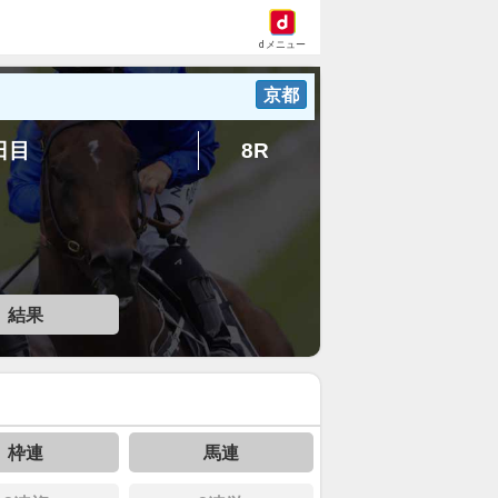
dメニュー
京都
6日目
8R
結果
枠連
馬連