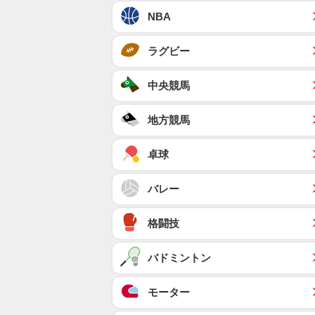
NBA
ラグビー
中央競馬
地方競馬
卓球
バレー
格闘技
バドミントン
モーター