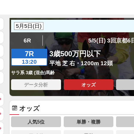
6R
5/5(日) 3回京都
7R
3歳500万円以下
13:20
平地 芝 右・1200m 12頭
サラ系 3歳 (混合)馬齢
データ分析
オッズ
オッズ
人気5位
単勝・複勝