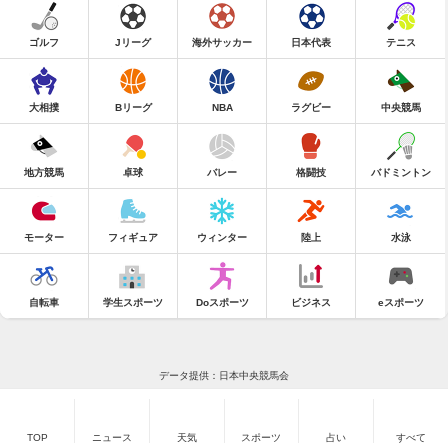
ゴルフ
Jリーグ
海外サッカー
日本代表
テニス
大相撲
Bリーグ
NBA
ラグビー
中央競馬
地方競馬
卓球
バレー
格闘技
バドミントン
モーター
フィギュア
ウィンター
陸上
水泳
自転車
学生スポーツ
Doスポーツ
ビジネス
eスポーツ
データ提供：日本中央競馬会
TOP
ニュース
天気
スポーツ
占い
すべて