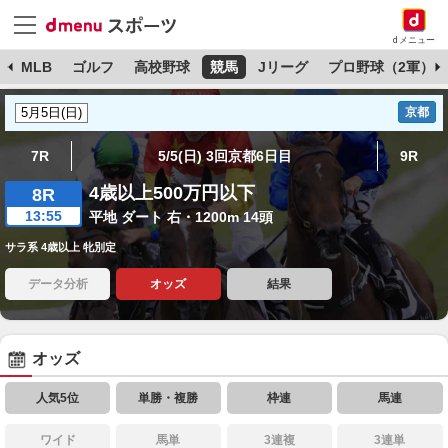
dメニュー
球
MLB
ゴルフ
高校野球
競馬
Jリーグ
プロ野球（2軍）
京都
7R
5/5(日) 3回京都6日目
9R
4歳以上500万円以下
8R
13:55
平地 ダート 右・1200m 14頭
サラ系 4歳以上 牝別定
データ分析
オッズ
結果
オッズ
人気5位
単勝・複勝
枠連
馬連
ワイド
馬単
3連複
3連単