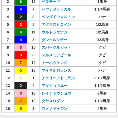
2
6
12
ベラモード
1馬身
3
4
7
ハヤテジャッカル
1 1/4馬身
4
2
3
ペンダイウォルトン
ハナ
5
3
5
アグネスヒロイン
1/2馬身
6
6
11
ウルトラエナジー
1/2馬身
7
4
8
ダンヒルシチー
1/2馬身
8
8
15
スパークルビット
クビ
9
3
6
スルスミアピール
クビ
10
7
14
トーホウケンジ
クビ
11
5
10
マイネルロレンス
ハナ
12
1
1
チェリーアドミラル
2 1/2馬身
13
2
4
アイショウユー
1 1/2馬身
14
8
16
レイナトウショウ
6馬身
15
7
13
タヤスロダン
1 1/4馬身
16
5
9
ウメノライジン
4馬身