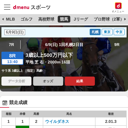
dメニュー
球
MLB
ゴルフ
高校野球
競馬
Jリーグ
プロ野球（2軍）
札幌
東京
中京
7R
6/9(日) 1回札幌2日目
9R
3歳以上500万円以下
8R
13:40
平地 芝 右・2000m 16頭
サラ系 3歳以上 ［指定］馬齢
データ分析
オッズ
結果
競走成績
着順
枠番
馬番
馬名
着差
1
1
2
ウイルダネス
2.01.3