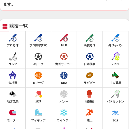
ます。
競技一覧
プロ野球
プロ野球(2軍)
MLB
高校野球
侍ジャパン
ゴルフ
Jリーグ
海外サッカー
日本代表
テニス
大相撲
Bリーグ
NBA
ラグビー
中央競馬
地方競馬
卓球
バレー
格闘技
バドミントン
モーター
フィギュア
ウィンター
陸上
水泳