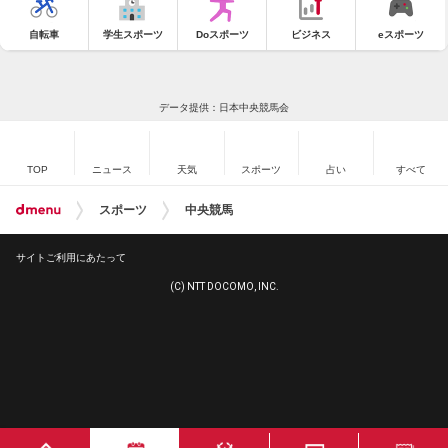
自転車
学生スポーツ
Doスポーツ
ビジネス
eスポーツ
データ提供：日本中央競馬会
TOP
ニュース
天気
スポーツ
占い
すべて
スポーツ
中央競馬
サイトご利用にあたって
(C) NTT DOCOMO, INC.