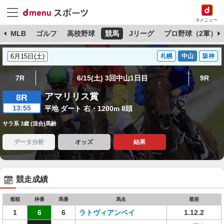
dメニュー
球
MLB
ゴルフ
高校野球
競馬
Jリーグ
プロ野球（2軍）
札幌
中山
阪神
7R
6/15(土) 3回中山1日目
9R
アマリリス賞
8R
13:55
平地 ダート 右・1200m 8頭
サラ系 3歳 (混合)馬齢
データ分析
オッズ
結果
競走成績
着順
枠番
馬番
馬名
着差
1
6
6
ラトヴィアンベイ
1.12.2