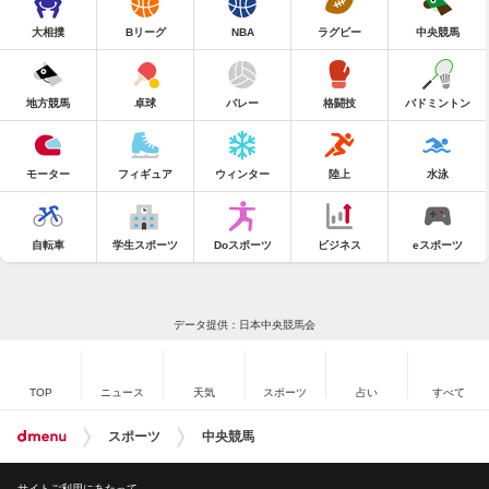
大相撲
Bリーグ
NBA
ラグビー
中央競馬
地方競馬
卓球
バレー
格闘技
バドミントン
モーター
フィギュア
ウィンター
陸上
水泳
自転車
学生スポーツ
Doスポーツ
ビジネス
eスポーツ
データ提供：日本中央競馬会
TOP
ニュース
天気
スポーツ
占い
すべて
スポーツ
中央競馬
サイトご利用にあたって