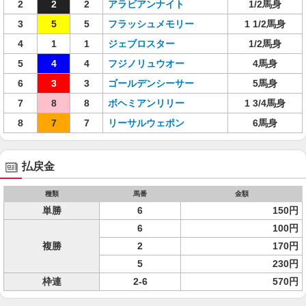
2
2
2
アラビアンナイト
1/2馬身
3
5
5
フラッシュメモリー
1 1/2馬身
4
1
1
ジェブロスター
1/2馬身
5
4
4
フジノリュウオー
4馬身
6
3
3
ゴールデンシーサー
5馬身
7
8
8
ボヘミアンリリー
1 3/4馬身
8
7
7
リーサルウェポン
6馬身
払戻金
種類
馬番
金額
単勝
6
150円
6
100円
複勝
2
170円
5
230円
枠連
2-6
570円