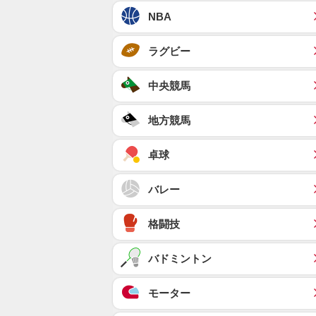
NBA
ラグビー
中央競馬
地方競馬
卓球
バレー
格闘技
バドミントン
モーター