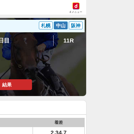
dメニュー
札幌
中山
阪神
5日目
11R
結果
着差
2.34.7