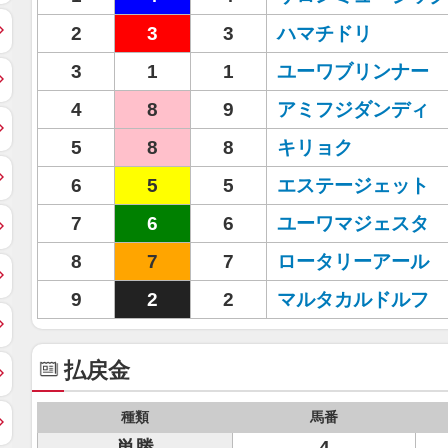
2
3
3
ハマチドリ
3
1
1
ユーワブリンナー
4
8
9
アミフジダンディ
5
8
8
キリョク
6
5
5
エステージェット
7
6
6
ユーワマジェスタ
8
7
7
ロータリーアール
9
2
2
マルタカルドルフ
払戻金
種類
馬番
単勝
4