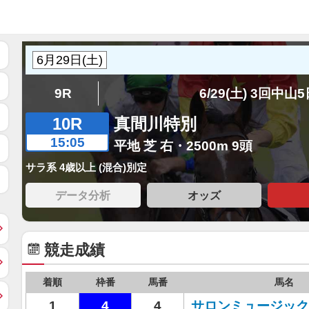
9R
6/29(土) 3回中山
10R
真間川特別
15:05
平地 芝 右・2500m 9頭
サラ系 4歳以上 (混合)別定
データ分析
オッズ
競走成績
着順
枠番
馬番
馬名
1
4
4
サロンミュージック