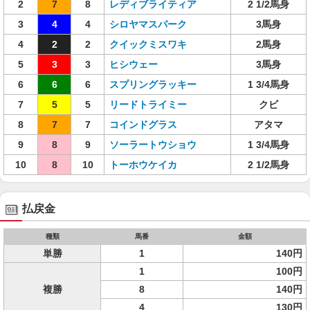
2
7
8
レディブライティア
2 1/2馬身
3
4
4
シロヤマスパーク
3馬身
4
2
2
クイックミスワキ
2馬身
5
3
3
ヒシウェー
3馬身
6
6
6
スプリングラッキー
1 3/4馬身
7
5
5
リードトライミー
クビ
8
7
7
コインドグラス
アタマ
9
8
9
ソーラートウショウ
1 3/4馬身
10
8
10
トーホウケイカ
2 1/2馬身
払戻金
種類
馬番
金額
単勝
1
140円
1
100円
複勝
8
140円
4
130円