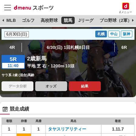
dメニュー
球
MLB
ゴルフ
高校野球
競馬
Jリーグ
プロ野球（2軍）
札幌
中山
阪神
4R
6/30(日) 1回札幌8日目
6R
2歳新馬
5R
11:40
平地 芝 右・1200m 10頭
サラ系 2歳 (混合)馬齢
データ分析
オッズ
結果
競走成績
着順
枠番
馬番
馬名
着差
1
1
1
タヤスリアリティー
1.11.7