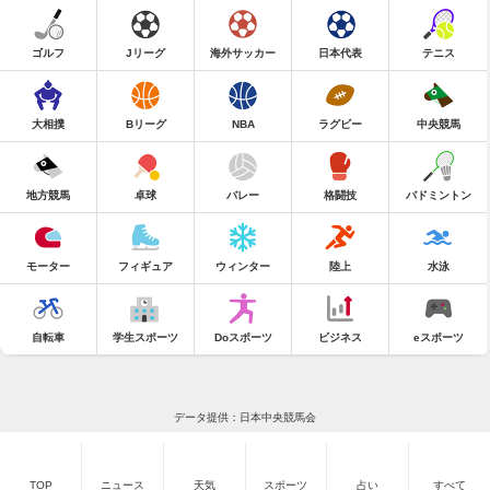
ゴルフ
Jリーグ
海外サッカー
日本代表
テニス
大相撲
Bリーグ
NBA
ラグビー
中央競馬
地方競馬
卓球
バレー
格闘技
バドミントン
モーター
フィギュア
ウィンター
陸上
水泳
自転車
学生スポーツ
Doスポーツ
ビジネス
eスポーツ
データ提供：日本中央競馬会
TOP
ニュース
天気
スポーツ
占い
すべて