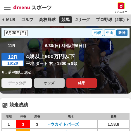
dメニュー
球
MLB
ゴルフ
高校野球
競馬
Jリーグ
プロ野球（2軍）
札幌
中山
阪神
11R
6/30(日) 3回阪神6日目
4歳以上900万円以下
12R
16:20
平地 ダート 右・1800m 9頭
サラ系 4歳以上 別定
データ分析
オッズ
結果
競走成績
着順
枠番
馬番
馬名
着差
1
3
3
トウカイトパーズ
1.53.8