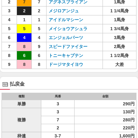
2
7
7
アグネスブライアン
1馬身
3
2
2
メジロアンジュ
1 1/4馬身
4
1
1
アイドルマシーン
1馬身
5
5
5
メイショウアシュラ
1 3/4馬身
6
4
4
エンジェルパーツ
3馬身
7
8
9
スピードファイター
2馬身
8
6
6
トニーキャプテン
1 1/2馬身
9
8
8
ドージマタイヨウ
大差
払戻金
種類
馬番
金額
単勝
3
290円
3
130円
複勝
7
280円
2
220円
枠連
3-7
1,600円