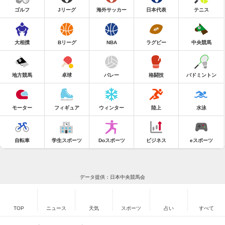
ゴルフ
Jリーグ
海外サッカー
日本代表
テニス
大相撲
Bリーグ
NBA
ラグビー
中央競馬
地方競馬
卓球
バレー
格闘技
バドミントン
モーター
フィギュア
ウィンター
陸上
水泳
自転車
学生スポーツ
Doスポーツ
ビジネス
eスポーツ
データ提供：日本中央競馬会
TOP
ニュース
天気
スポーツ
占い
すべて