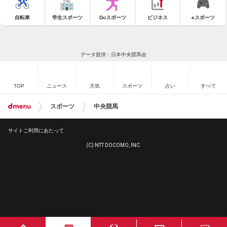
自転車
学生スポーツ
Doスポーツ
ビジネス
eスポーツ
データ提供：日本中央競馬会
TOP
ニュース
天気
スポーツ
占い
すべて
スポーツ
中央競馬
サイトご利用にあたって
(C) NTT DOCOMO, INC.