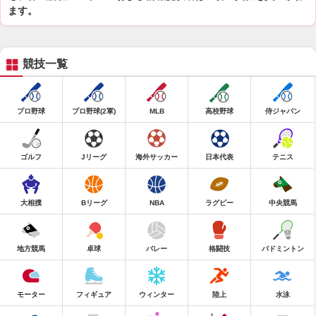
ます。
競技一覧
プロ野球
プロ野球(2軍)
MLB
高校野球
侍ジャパン
ゴルフ
Jリーグ
海外サッカー
日本代表
テニス
大相撲
Bリーグ
NBA
ラグビー
中央競馬
地方競馬
卓球
バレー
格闘技
バドミントン
モーター
フィギュア
ウィンター
陸上
水泳