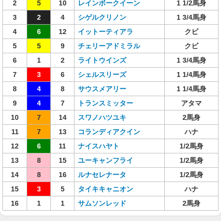
2
5
10
レインボークイーン
1 1/2馬身
3
2
4
シゲルクリノン
1 3/4馬身
4
6
12
イットーティアラ
クビ
5
5
9
チェリーアドミラル
クビ
6
1
2
ライトウインズ
1 3/4馬身
7
3
6
シェルスリーズ
1 1/4馬身
8
4
8
サウスメアリー
1 1/4馬身
9
4
7
トランスミッター
アタマ
10
7
14
スワノハツユキ
2馬身
11
7
13
コランディアクイン
ハナ
12
6
11
ナイスハヤト
1/2馬身
13
8
15
ユーキャンフライ
1/2馬身
14
8
16
ルナセレナータ
1/2馬身
15
3
5
タイキキャニオン
ハナ
16
1
1
サムソンレッド
2馬身