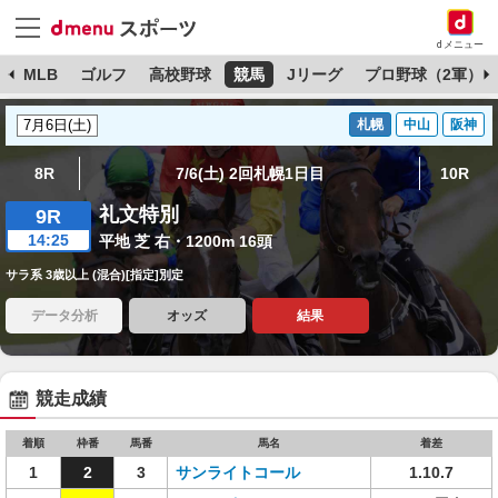
dメニュー
球
MLB
ゴルフ
高校野球
競馬
Jリーグ
プロ野球（2軍）
札幌
中山
阪神
8R
7/6(土) 2回札幌1日目
10R
礼文特別
9R
14:25
平地 芝 右・1200m 16頭
サラ系 3歳以上 (混合)[指定]別定
データ分析
オッズ
結果
競走成績
着順
枠番
馬番
馬名
着差
1
2
3
サンライトコール
1.10.7