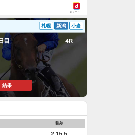
dメニュー
札幌
新潟
小倉
4日目
4R
結果
着差
2.15.5