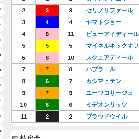
2
3
3
セリノリファール
3
4
4
ヤマトジョー
4
8
11
ビューアイディール
5
5
5
マイネルキックオフ
6
8
10
スクエアディール
7
7
8
パプラール
8
6
7
カシマヒテン
9
7
9
ユーワコサージュ
10
6
6
ミデオンリッツ
11
2
2
プラウドウイル
払戻金