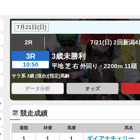
2R
7/21(日) 2回新潟
3R
3歳未勝利
10:50
平地 芝 右 外回り・2200m 11頭
サラ系 3歳 (混合)[指定]馬齢
データ分析
オッズ
競走成績
着順
枠番
馬番
馬名
1
1
1
ダイアナチェリー