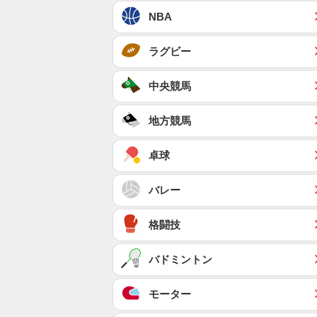
NBA
ラグビー
中央競馬
地方競馬
卓球
バレー
格闘技
バドミントン
モーター