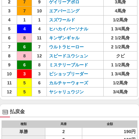
2
7
9
ゲイリーアポロ
3馬身
3
7
10
エアバーニング
4馬身
4
1
1
スズワールド
1/2馬身
5
4
4
ヒハカイパーソナル
1 3/4馬身
6
8
11
キンザンギャル
2 1/2馬身
7
6
7
ウルトラヒーロー
2 1/2馬身
8
8
12
スピードユウシュン
クビ
9
6
8
ミステリーブルード
1 1/2馬身
10
3
3
ビショップリーダー
1 3/4馬身
11
5
6
カルチャーウォーズ
1/2馬身
12
5
5
ヤシャリュウジン
3/4馬身
払戻金
種類
馬番
金額
単勝
2
190円