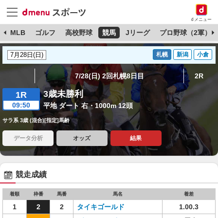
dメニュー
球
MLB
ゴルフ
高校野球
競馬
Jリーグ
プロ野球（2軍）
札幌
新潟
小倉
7/28(日) 2回札幌8日目
2R
3歳未勝利
1R
09:50
平地 ダート 右・1000m 12頭
サラ系 3歳 (混合)[指定]馬齢
データ分析
オッズ
結果
競走成績
着順
枠番
馬番
馬名
着差
1
2
2
タイキゴールド
1.00.3