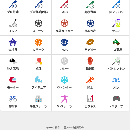
プロ野球
プロ野球(2軍)
MLB
高校野球
侍ジャパン
ゴルフ
Jリーグ
海外サッカー
日本代表
テニス
大相撲
Bリーグ
NBA
ラグビー
中央競馬
地方競馬
卓球
バレー
格闘技
バドミントン
モーター
フィギュア
ウィンター
陸上
水泳
自転車
学生スポーツ
Doスポーツ
ビジネス
eスポーツ
データ提供：日本中央競馬会