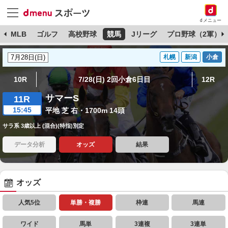
dメニュー
球
MLB
ゴルフ
高校野球
競馬
Jリーグ
プロ野球（2軍）
札幌
新潟
小倉
10R
7/28(日) 2回小倉6日目
12R
サマーS
11R
15:45
平地 芝 右・1700m 14頭
サラ系 3歳以上 (混合)(特指)別定
データ分析
オッズ
結果
オッズ
人気5位
単勝・複勝
枠連
馬連
ワイド
馬単
3連複
3連単