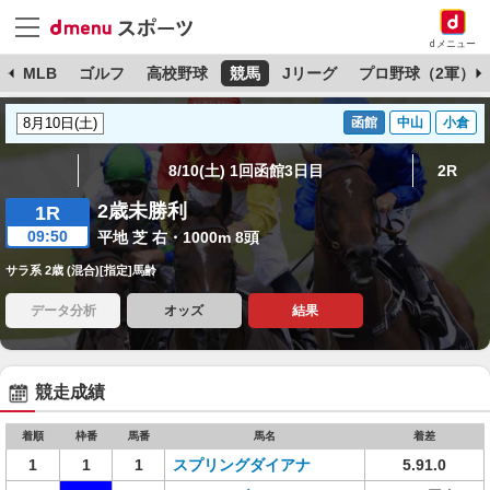
dメニュー
球
MLB
ゴルフ
高校野球
競馬
Jリーグ
プロ野球（2軍）
函館
中山
小倉
8/10(土) 1回函館3日目
2R
2歳未勝利
1R
09:50
平地 芝 右・1000m 8頭
サラ系 2歳 (混合)[指定]馬齢
データ分析
オッズ
結果
競走成績
着順
枠番
馬番
馬名
着差
1
1
1
スプリングダイアナ
5.91.0