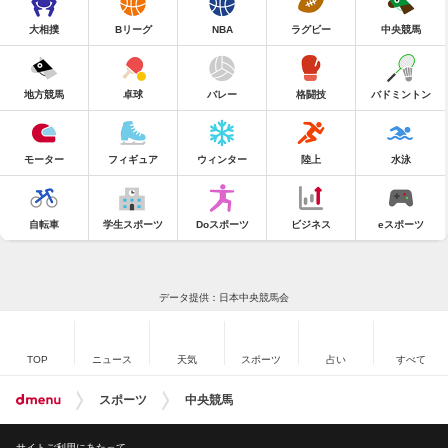
大相撲
Bリーグ
NBA
ラグビー
中央競馬
地方競馬
卓球
バレー
格闘技
バドミントン
モーター
フィギュア
ウィンター
陸上
水泳
自転車
学生スポーツ
Doスポーツ
ビジネス
eスポーツ
データ提供：日本中央競馬会
TOP
ニュース
天気
スポーツ
占い
すべて
スポーツ
中央競馬
サイトご利用にあたって