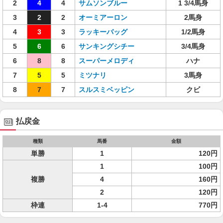
2
4
4
サムソンブルー
1 3/4馬身
3
2
2
オーミアーロン
2馬身
4
3
3
ラッキーバッグ
1/2馬身
5
6
6
サンキングシチー
3/4馬身
6
8
8
スーパーメロディ
ハナ
7
5
5
ミツナリ
3馬身
8
7
7
スルスミベッピン
クビ
払戻金
種類
馬番
金額
単勝
1
120円
1
100円
複勝
4
160円
2
120円
枠連
1-4
770円