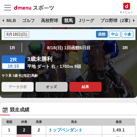
dメニュー
球
MLB
ゴルフ
高校野球
競馬
Jリーグ
プロ野球（2軍）
函館
中山
小倉
1R
8/18(日) 1回函館6日目
3R
3歳未勝利
2R
10:15
平地 ダート 右・1700m 9頭
サラ系 3歳 牝[指定]馬齢
データ分析
オッズ
結果
競走成績
着順
枠番
馬番
馬名
着差
1
2
2
トップペンダント
1.49.1