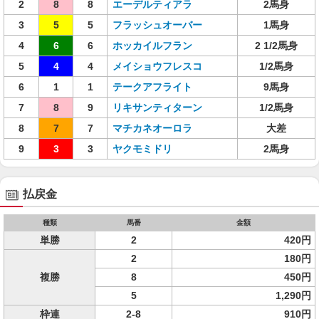
2
8
8
エーデルティアラ
2馬身
3
5
5
フラッシュオーバー
1馬身
4
6
6
ホッカイルフラン
2 1/2馬身
5
4
4
メイショウフレスコ
1/2馬身
6
1
1
テークアフライト
9馬身
7
8
9
リキサンティターン
1/2馬身
8
7
7
マチカネオーロラ
大差
9
3
3
ヤクモミドリ
2馬身
払戻金
種類
馬番
金額
単勝
2
420円
2
180円
複勝
8
450円
5
1,290円
枠連
2-8
910円