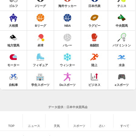
ゴルフ
Jリーグ
海外サッカー
日本代表
テニス
大相撲
Bリーグ
NBA
ラグビー
中央競馬
地方競馬
卓球
バレー
格闘技
バドミントン
モーター
フィギュア
ウィンター
陸上
水泳
自転車
学生スポーツ
Doスポーツ
ビジネス
eスポーツ
データ提供：日本中央競馬会
TOP
ニュース
天気
スポーツ
占い
すべて