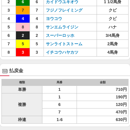
2
6
6
カイドウユキオウ
1 1/2馬身
3
7
7
フジノフレイミング
クビ
4
4
4
ヨウコウ
クビ
5
8
8
サンエムライジン
ハナ
6
2
2
スーパーロッホ
3/4馬身
7
5
5
サンライトストーム
2馬身
8
3
3
イチコウハヤカツ
4馬身
払戻金
種類
馬番
金額
単勝
1
710円
1
190円
複勝
6
120円
7
470円
枠連
1-6
630円