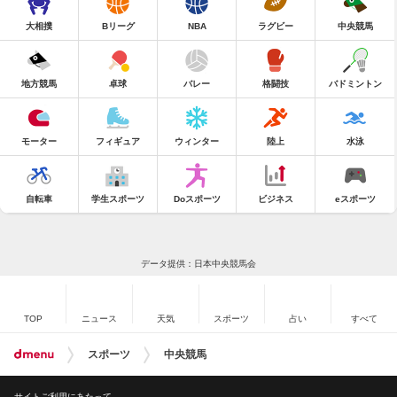
大相撲
Bリーグ
NBA
ラグビー
中央競馬
地方競馬
卓球
バレー
格闘技
バドミントン
モーター
フィギュア
ウィンター
陸上
水泳
自転車
学生スポーツ
Doスポーツ
ビジネス
eスポーツ
データ提供：日本中央競馬会
TOP
ニュース
天気
スポーツ
占い
すべて
スポーツ
中央競馬
サイトご利用にあたって