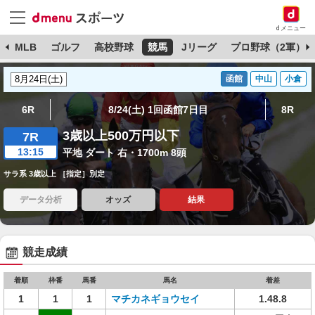
dメニュー
球
MLB
ゴルフ
高校野球
競馬
Jリーグ
プロ野球（2軍）
函館
中山
小倉
6R
8/24(土) 1回函館7日目
8R
3歳以上500万円以下
7R
13:15
平地 ダート 右・1700m 8頭
サラ系 3歳以上 ［指定］別定
データ分析
オッズ
結果
競走成績
着順
枠番
馬番
馬名
着差
1
1
1
マチカネギョウセイ
1.48.8