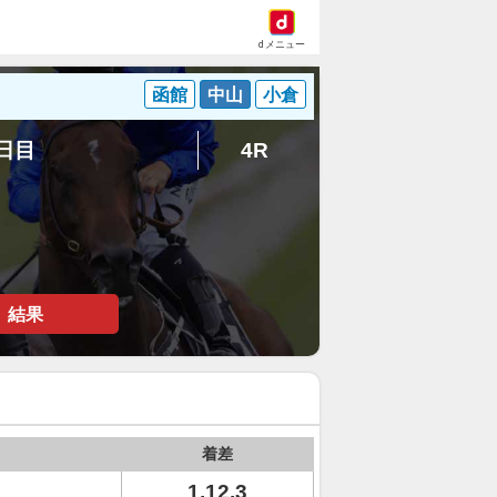
dメニュー
函館
中山
小倉
5日目
4R
結果
着差
1.12.3