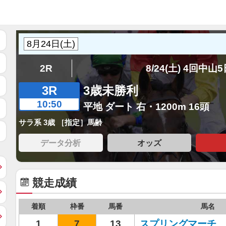
2R
8/24(土) 4回中山
3R
3歳未勝利
10:50
平地 ダート 右・1200m 16頭
サラ系 3歳 ［指定］馬齢
データ分析
オッズ
競走成績
着順
枠番
馬番
馬名
1
7
13
スプリングマーチ