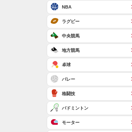
NBA
ラグビー
中央競馬
地方競馬
卓球
バレー
格闘技
バドミントン
モーター