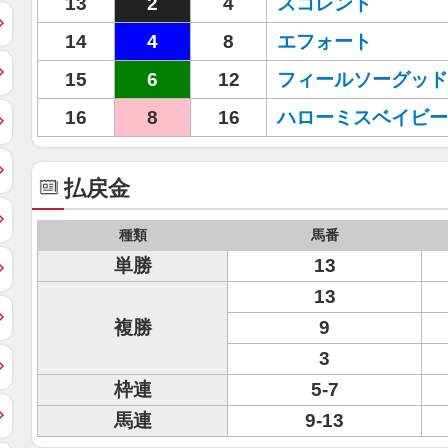
13
2
4
スコレンド
14
4
8
エフォート
15
6
12
フィールソーグッド
16
8
16
ハローミスベイビー
払戻金
種類
馬番
単勝
13
13
複勝
9
3
枠連
5-7
馬連
9-13