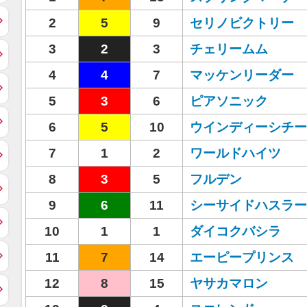
2
5
9
セリノビクトリー
3
2
3
チェリームム
4
4
7
マッケンリーダー
5
3
6
ピアソニック
6
5
10
ウインディーシチー
7
1
2
ワールドハイツ
8
3
5
フルデン
9
6
11
シーサイドハスラー
10
1
1
ダイコクバシラ
11
7
14
エーピープリンス
12
8
15
ヤサカマロン