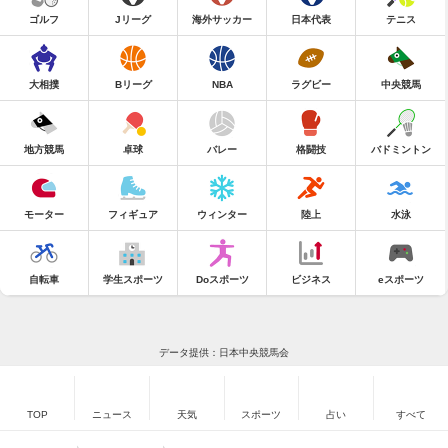
ゴルフ
Jリーグ
海外サッカー
日本代表
テニス
大相撲
Bリーグ
NBA
ラグビー
中央競馬
地方競馬
卓球
バレー
格闘技
バドミントン
モーター
フィギュア
ウィンター
陸上
水泳
自転車
学生スポーツ
Doスポーツ
ビジネス
eスポーツ
データ提供：日本中央競馬会
TOP
ニュース
天気
スポーツ
占い
すべて