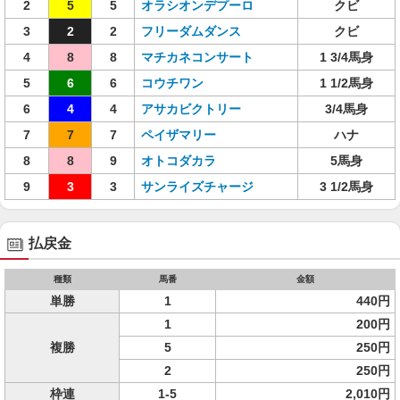
2
5
5
オラシオンデプーロ
クビ
3
2
2
フリーダムダンス
クビ
4
8
8
マチカネコンサート
1 3/4馬身
5
6
6
コウチワン
1 1/2馬身
6
4
4
アサカビクトリー
3/4馬身
7
7
7
ペイザマリー
ハナ
8
8
9
オトコダカラ
5馬身
9
3
3
サンライズチャージ
3 1/2馬身
払戻金
種類
馬番
金額
単勝
1
440円
1
200円
複勝
5
250円
2
250円
枠連
1-5
2,010円