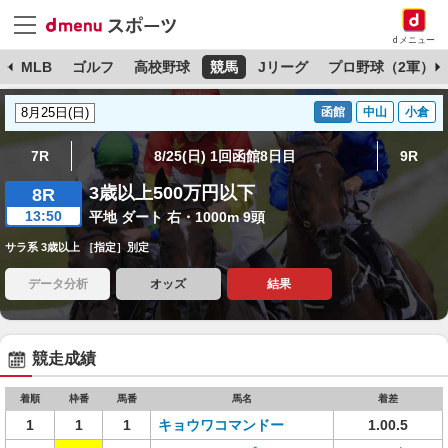
dメニュー
球
MLB
ゴルフ
高校野球
競馬
Jリーグ
プロ野球（2軍）
函館
中山
小倉
7R
8/25(日) 1回函館8日目
9R
3歳以上500万円以下
8R
13:50
平地 ダート 右・1000m 9頭
サラ系 3歳以上 ［指定］別定
データ分析
オッズ
結果
競走成績
着順
枠番
馬番
馬名
着差
1
1
1
キョウワコマンドー
1.00.5