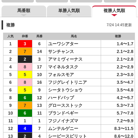
馬番順
単勝人気順
複勝人気順
複勝
7/24 14:45更新
人気
枠番
馬番
馬名
複勝
1
3
6
ユーワシアター
1.4〜1.7
2
7
14
サンチャンス
2.1〜2.8
2
2
3
アマミヴィーナス
2.1〜2.8
4
8
17
マイネルタスク
2.2〜2.9
5
5
10
フォルスモア
2.3〜3.0
6
8
16
フジグレイトリニア
3.5〜4.7
6
5
9
シータトウショウ
3.5〜4.8
8
6
12
ハードバップ
4.2〜5.7
9
7
13
グロースストック
5.3〜7.3
10
6
11
ブランドペギー
5.7〜7.8
11
1
1
フジノイナズマ
7.2〜9.9
12
4
7
ムンテルゲニー
8.3〜11.5
13
2
4
シービースピリット
8.6〜12.0