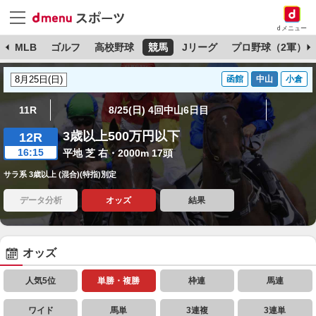
dメニュー
球
MLB
ゴルフ
高校野球
競馬
Jリーグ
プロ野球（2軍）
函館
中山
小倉
11R
8/25(日) 4回中山6日目
3歳以上500万円以下
12R
16:15
平地 芝 右・2000m 17頭
サラ系 3歳以上 (混合)(特指)別定
データ分析
オッズ
結果
オッズ
人気5位
単勝・複勝
枠連
馬連
ワイド
馬単
3連複
3連単