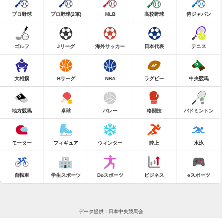
プロ野球
プロ野球(2軍)
MLB
高校野球
侍ジャパン
ゴルフ
Jリーグ
海外サッカー
日本代表
テニス
大相撲
Bリーグ
NBA
ラグビー
中央競馬
地方競馬
卓球
バレー
格闘技
バドミントン
モーター
フィギュア
ウィンター
陸上
水泳
自転車
学生スポーツ
Doスポーツ
ビジネス
eスポーツ
データ提供：日本中央競馬会